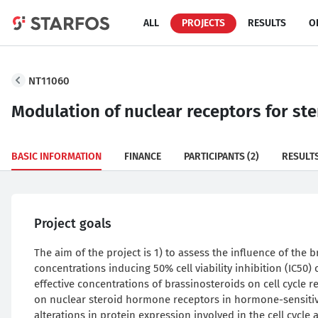
ALL
PROJECTS
RESULTS
O
NT11060
Modulation of nuclear receptors for st
BASIC INFORMATION
FINANCE
PARTICIPANTS
(2)
RESULT
Project goals
The aim of the project is 1) to assess the influence of the b
concentrations inducing 50% cell viability inhibition (IC50) o
effective concentrations of brassinosteroids on cell cycle r
on nuclear steroid hormone receptors in hormone-sensitive
alterations in protein expression involved in the cell cyc