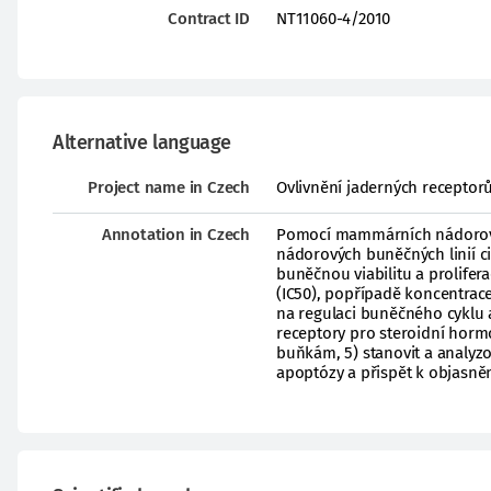
Contract ID
NT11060-4/2010
Alternative language
Project name in Czech
Ovlivnění jaderných receptor
Annotation in Czech
Pomocí mammárních nádorových
nádorových buněčných linií cit
buněčnou viabilitu a prolifera
(IC50), popřípadě koncentrace,
na regulaci buněčného cyklu 
receptory pro steroidní hor
buňkám, 5) stanovit a analyzo
apoptózy a přispět k objasně