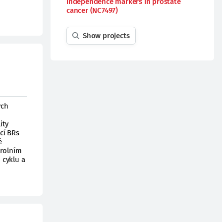
independence markers in prostate
cancer (NC7497)
Show projects
ých
ity
ací BRs
é
trolním
 cyklu a