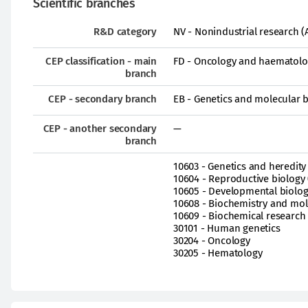
Scientific branches
R&D category
NV - Nonindustrial research (
CEP classification - main
FD - Oncology and haematolo
branch
CEP - secondary branch
EB - Genetics and molecular 
CEP - another secondary
—
branch
10603 - Genetics and heredity 
10604 - Reproductive biology 
10605 - Developmental biolo
10608 - Biochemistry and mol
10609 - Biochemical researc
30101 - Human genetics
30204 - Oncology
30205 - Hematology