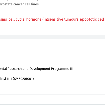
ostate cancer cell lines.
isms
cell cycle
hormone (in)sensitive tumours
apoptotic cell
mental Research and Development Programme III
ctví III 1 (SMZ0201001)