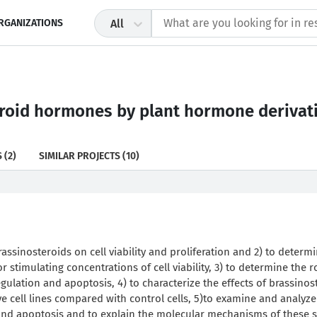
RGANIZATIONS
All
eroid hormones by plant hormone derivat
S
(2)
SIMILAR PROJECTS
(10)
rassinosteroids on cell viability and proliferation and 2) to determ
r stimulating concentrations of cell viability, 3) to determine the r
egulation and apoptosis, 4) to characterize the effects of brassinos
 cell lines compared with control cells, 5)to examine and analyze
le and apoptosis and to explain the molecular mechanisms of these 