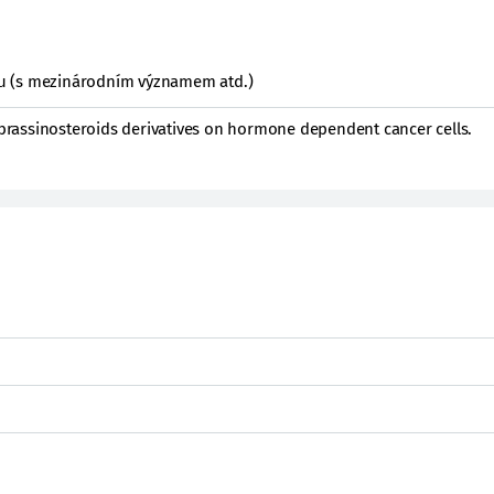
ktu (s mezinárodním významem atd.)
f brassinosteroids derivatives on hormone dependent cancer cells.