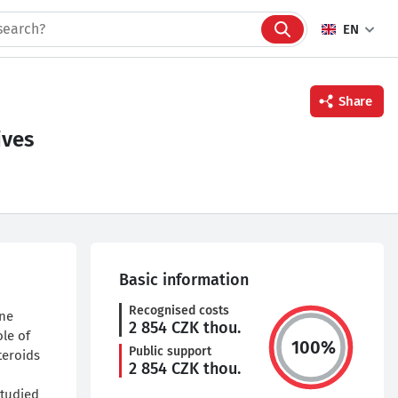
EN
Share
ives
Facebook
Twitter
Linkedin
Basic information
Recognised costs
ine
2 854
CZK thou.
ole of
100
%
Public support
teroids
2 854
CZK thou.
studied