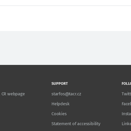
SUPPORT
FOLL
TA CR webpage
starfos@tacr.cz
Twit
Helpdesk
Face
Cookies
Inst
Statement of accessibility
Link