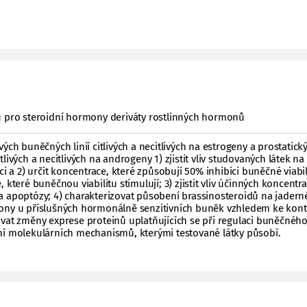
ů pro steroidní hormony deriváty rostlinných hormonů
 buněčných linií citlivých a necitlivých na estrogeny a prostatick
livých a necitlivých na androgeny 1) zjistit vliv studovaných látek na
ci a 2) určit koncentrace, které způsobují 50% inhibici buněčné viabil
 které buněčnou viabilitu stimulují; 3) zjistit vliv účinných koncentr
a apoptózy; 4) charakterizovat působení brassinosteroidů na jadern
mony u příslušných hormonálně senzitivních buněk vzhledem ke kon
vat změny exprese proteinů uplatňujících se při regulaci buněčného
ní molekulárních mechanismů, kterými testované látky působí.