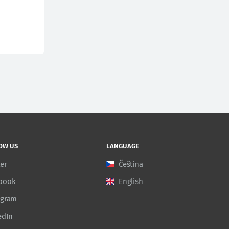
OW US
LANGUAGE
ter
Čeština
book
English
agram
edIn