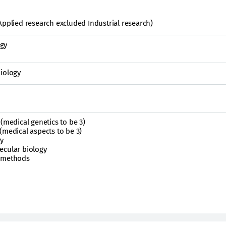
Applied research excluded Industrial research)
gy
biology
(medical genetics to be 3)
(medical aspects to be 3)
gy
ecular biology
h methods