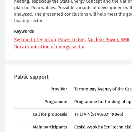
heating, especially the State Energy Concept and the Natio
plan for Renewables. Possible variants of development will
analyzed. The presented conclusions will help meet the goa
heating sector.
Keywords
System Iintegration
Power to Gas
Nuclear Power, SMR
Decarbonisation of energy sector
Public support
Provider
Technology Agency of the Cze
Programme
Programme for funding of ap
Call for proposals
THÉTA 4 (STA02021TK040)
Main participants
České vysoké učení technické 