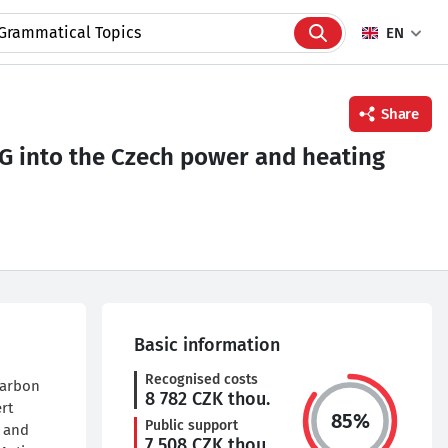
EN
Share
2G into the Czech power and heating
Facebook
Twitter
Linkedin
Basic information
Recognised costs
carbon
8 782
CZK thou.
rt
85
%
Public support
y and
7 508
CZK thou.