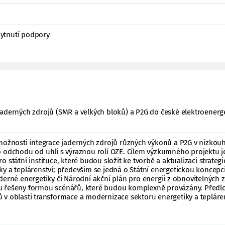
ytnutí podpory
jaderných zdrojů (SMR a velkých bloků) a P2G do české elektroenerge
 možnosti integrace jaderných zdrojů různých výkonů a P2G v nízkou
o odchodu od uhlí s výraznou rolí OZE. Cílem výzkumného projektu j
 státní instituce, které budou složit ke tvorbě a aktualizaci strateg
y a teplárenství; především se jedná o Státní energetickou koncepci
derné energetiky či Národní akční plán pro energii z obnovitelných z
u řešeny formou scénářů, které budou komplexně provázány. Předl
 v oblasti transformace a modernizace sektoru energetiky a tepláren