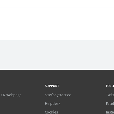
SUPPORT
FOLL
TA CR webpage
starfos@tacr.cz
Twit
Helpdesk
Face
Cookies
Inst