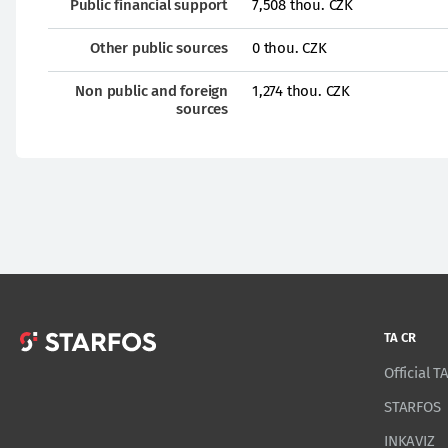
Public financial support
7,508 thou. CZK
Other public sources
0 thou. CZK
Non public and foreign
1,274 thou. CZK
sources
TA CR
Official 
STARFOS
INKAVIZ