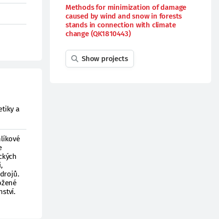
Methods for minimization of damage
caused by wind and snow in forests
stands in connection with climate
change (QK1810443)
Show projects
tiky a
hlíkové
e
ických
,
drojů.
ožené
ství.