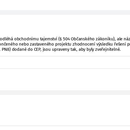
podléhá obchodnímu tajemství (§ 504 Občanského zákoníku), ale ná
ukončeného nebo zastaveného projektu zhodnocení výsledku řešení p
, PN8) dodané do CEP, jsou upraveny tak, aby byly zveřejnitelné.