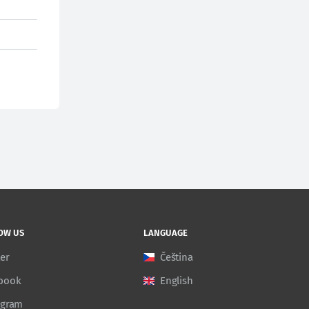
OW US
LANGUAGE
ter
Čeština
book
English
agram