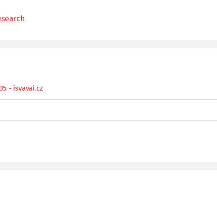
esearch
5 - isvavai.cz