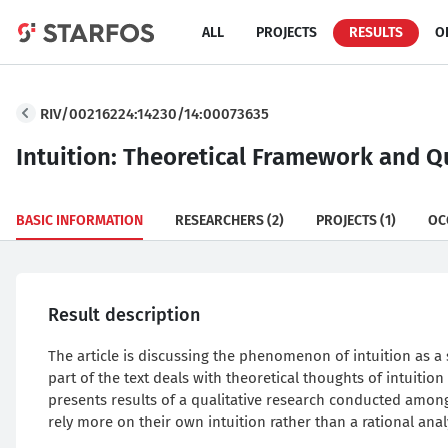
ALL
PROJECTS
RESULTS
O
RIV/00216224:14230/14:00073635
Intuition: Theoretical Framework and Qua
BASIC INFORMATION
RESEARCHERS
(2)
PROJECTS
(1)
OC
Result description
The article is discussing the phenomenon of intuition as a s
part of the text deals with theoretical thoughts of intuitio
presents results of a qualitative research conducted amon
rely more on their own intuition rather than a rational anal