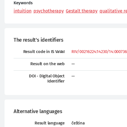
Keywords
intuition
psychotherapy
Gestalt therapy
qualitative r
The result's identifiers
Result code in IS VaVaI
RIV/00216224:14230/14:0007363
Result on the web
—
DOI - Digital Object
—
Identifier
Alternative languages
Result language
čeština