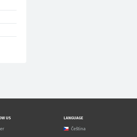
OW US
LANGUAGE
ter
Čeština