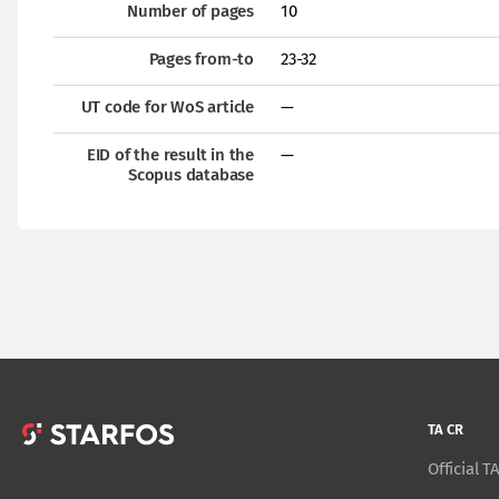
Number of pages
10
Pages from-to
23-32
UT code for WoS article
—
EID of the result in the
—
Scopus database
TA CR
Official 