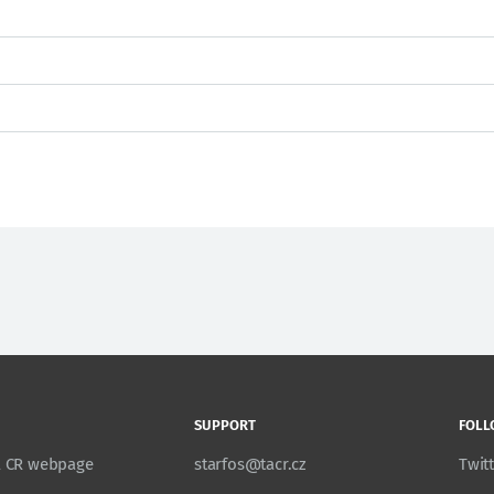
SUPPORT
FOLL
TA CR webpage
starfos@tacr.cz
Twit