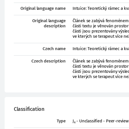
Original language name
Intuice: Teoretický rámec a kv
Original language
Článek se zabývá fenoménem in
description
části textu je věnován prosto
části jsou prezentovány výsl
ve kterých se terapeut více ne
Czech name
Intuice: Teoretický rámec a kv
Czech description
Článek se zabývá fenoménem in
části textu je věnován prosto
části jsou prezentovány výsl
ve kterých se terapeut více ne
Classification
Type
J
- Unclassified - Peer-reviewe
x