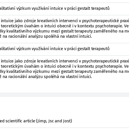
alitativní výzkum využívání intuice v práci gestalt terapeutů
tuice jako zdroje kreativních intervencí v psychoterapeutické praxi
r teoretickým úvahám o intuici obecně i v kontextu psychoterapie. V
edky kvalitativního výzkumu mezi gestalt terapeuty zaměřeného na 
ž na racionální analýzu spoléhá na vlastní intuici.
alitativní výzkum využívání intuice v práci gestalt terapeutů
tuice jako zdroje kreativních intervencí v psychoterapeutické praxi
r teoretickým úvahám o intuici obecně i v kontextu psychoterapie. V
edky kvalitativního výzkumu mezi gestalt terapeuty zaměřeného na 
ž na racionální analýzu spoléhá na vlastní intuici.
d scientific article (Jimp, Jsc and Jost)