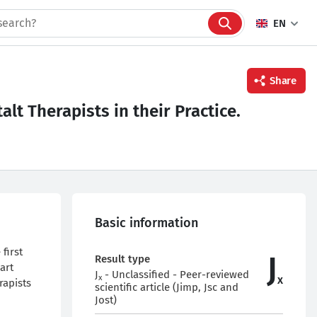
EN
Share
lt Therapists in their Practice.
Facebook
Twitter
Linkedin
Basic information
first
J
Result type
art
J
- Unclassified - Peer-reviewed
x
x
rapists
scientific article (Jimp, Jsc and
Jost)