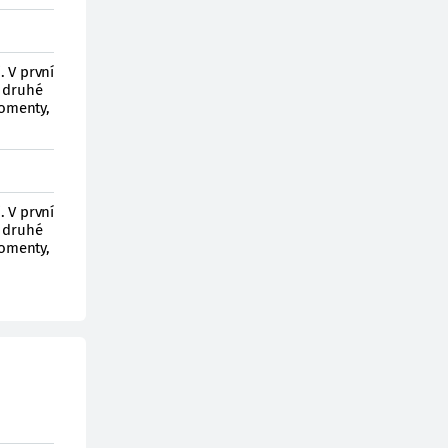
. V první
e druhé
momenty,
. V první
e druhé
momenty,