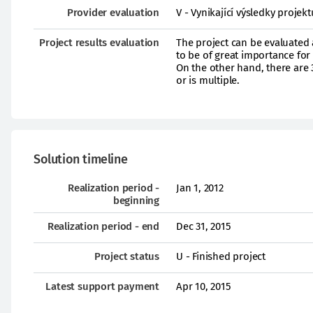
Provider evaluation
V - Vynikající výsledky proje
Project results evaluation
The project can be evaluated 
to be of great importance fo
On the other hand, there are 
or is multiple.
Solution timeline
Realization period -
Jan 1, 2012
beginning
Realization period - end
Dec 31, 2015
Project status
U - Finished project
Latest support payment
Apr 10, 2015