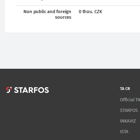
Non public and foreign
0 thou. CZK
sources
TA CR
Official 
STARFOS
INKAVIZ
ISTA