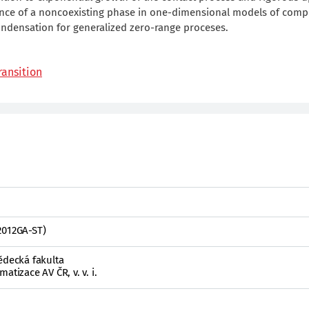
stence of a noncoexisting phase in one-dimensional models of comp
ondensation for generalized zero-range proceses.
ransition
2012GA-ST)
ědecká fakulta
atizace AV ČR, v. v. i.