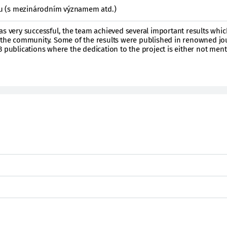
ktu (s mezinárodním významem atd.)
as very successful, the team achieved several important results whi
r the community. Some of the results were published in renowned jo
3 publications where the dedication to the project is either not men