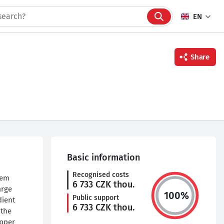
EN
Share
Facebook
Twitter
Linkedin
Basic information
Recognised costs
tem
6 733
CZK thou.
arge
100
%
Public support
dient
6 733
CZK thou.
 the
upper