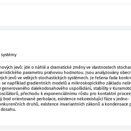
é systémy
hových jevů: jde o náhlé a dramatické změny ve vlastnostech stocha
teristického parametru prahovou hodnotou. Jsou analyzovány obec
ých jevů ve velkých stochastických systémech. Je řešena řada konkr
h se například gradientních modelů a mikroskopického základu neli
icky generovaného dalekodosahového uspořádání, stability v Kuramot
scilátorů, přechodu k exponenciálnímu růstu pro kontaktní proces
ý bod orientované perkolace, existence nekoexistující fáze v jedno-
nkurenčních druhů, existence invariantních zákonů a kondensace 
 dosahu.