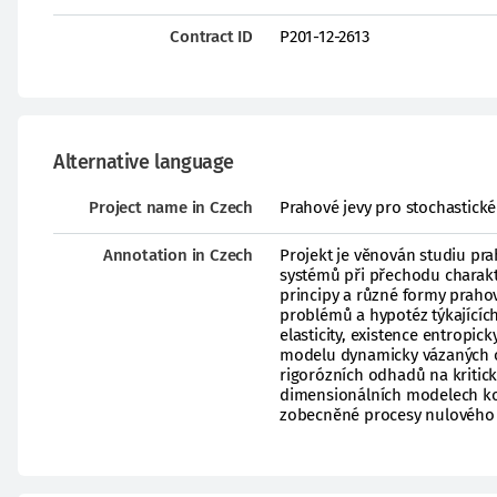
Contract ID
P201-12-2613
Alternative language
Project name in Czech
Prahové jevy pro stochastick
Annotation in Czech
Projekt je věnován studiu pra
systémů při přechodu charak
principy a různé formy prahov
problémů a hypotéz týkajícíc
elasticity, existence entrop
modelu dynamicky vázaných o
rigorózních odhadů na kritick
dimensionálních modelech ko
zobecněné procesy nulového