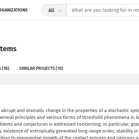
RGANIZATIONS
All
stems
S
(18)
SIMILAR PROJECTS
(10)
 abrupt and dramatic change in the properties of a stochastic sys
 General principles and various forms of threshold phenomena in l
blems and conjectures is addressed concerning, in particular, gra
 existence of entropically generated long-range order, stability in
sition to exponential growth of the contact process and rigorous 