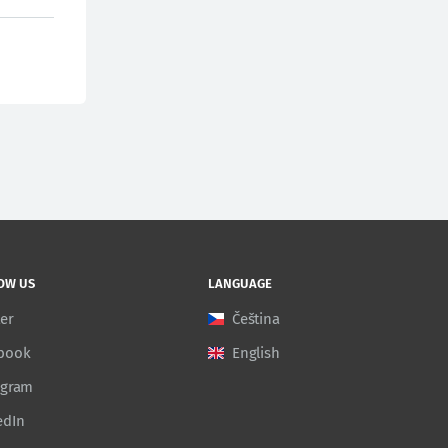
OW US
LANGUAGE
ter
Čeština
book
English
agram
edIn