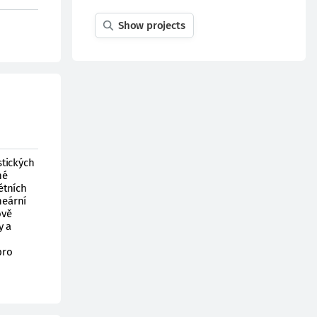
Show projects
stických
né
étních
neární
ově
y a
pro