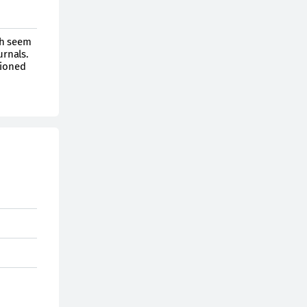
ch seem
urnals.
tioned