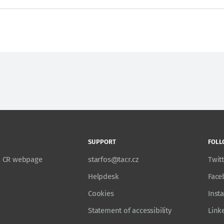
SUPPORT
FOLL
TA CR webpage
starfos@tacr.cz
Twit
Helpdesk
Face
Cookies
Inst
Statement of accessibility
Link