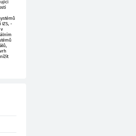
ující
sti
 systémů
IZS, -
 v
uálním
ystémů
álů,
ávrh
nížit