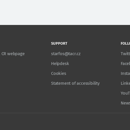
SUPPORT
FOLL
TA CR webpage
starfos@tacr.cz
Twit
Helpdesk
Face
Cookies
Inst
Statement of accessibility
Link
You
News