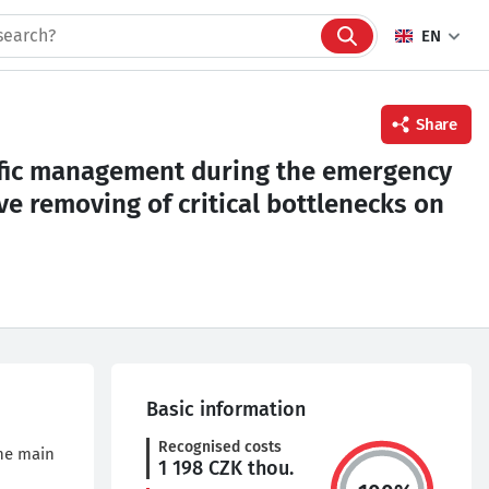
EN
Share
affic management during the emergency
ve removing of critical bottlenecks on
Facebook
Twitter
Linkedin
Basic information
Recognised costs
the main
1 198
CZK thou.