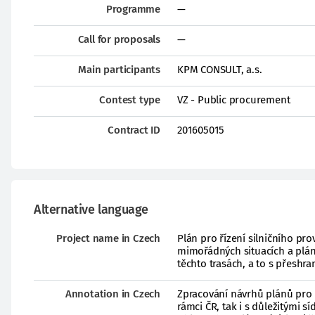
Programme
—
Call for proposals
—
Main participants
KPM CONSULT, a.s.
Contest type
VZ - Public procurement
Contract ID
201605015
Alternative language
Project name in Czech
Plán pro řízení silničního p
mimořádných situacích a plán
těchto trasách, a to s přeshra
Annotation in Czech
Zpracování návrhů plánů pro ř
rámci ČR, tak i s důležitými s