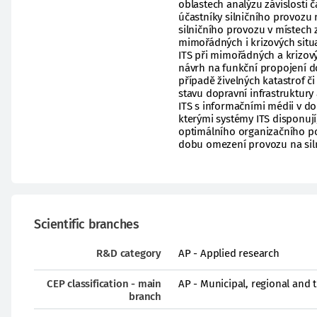
oblastech analýzu závislosti 
účastníky silničního provozu
silničního provozu v místech 
mimořádných i krizových situ
ITS při mimořádných a krizový
návrh na funkční propojení d
případě živelných katastrof č
stavu dopravní infrastruktury
ITS s informačními médii v do
kterými systémy ITS disponují,
optimálního organizačního po
dobu omezení provozu na siln
Scientific branches
R&D category
AP - Applied research
CEP classification - main
AP - Municipal, regional and 
branch