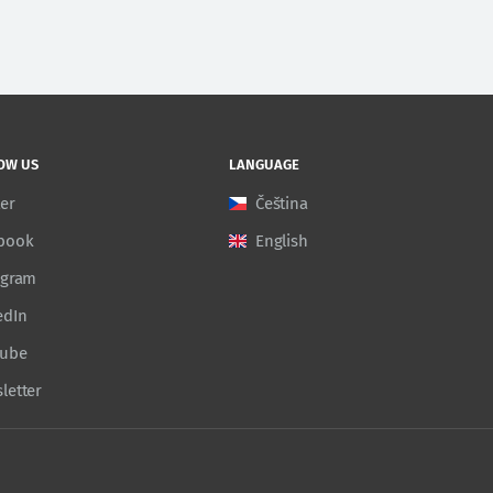
OW US
LANGUAGE
ter
Čeština
book
English
agram
edIn
Tube
letter