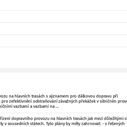
rovozu na hlavních trasách s významem pro dálkovou dopravu při
 pro zefektivnění odstraňování závažných překážek v silničním pro
ničními vazbami a vazbami na ...
ízení dopravního provozu na hlavních trasách jak mezi důležitými sí
ídly v sousedních státech. Tyto plány by měly zahrnovat: - v řešených