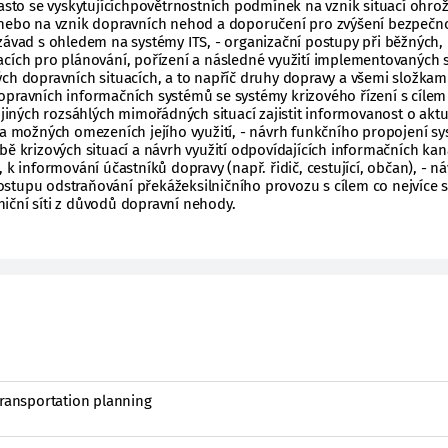
často se vyskytujícíchpovětrnostních podmínek na vznik situací ohrož
 nebo na vznik dopravních nehod a doporučení pro zvýšení bezpečno
závad s ohledem na systémy ITS, - organizační postupy při běžných,
acích pro plánování, pořízení a následné využití implementovaných
ch dopravních situacích, a to napříč druhy dopravy a všemi složkami 
opravních informačních systémů se systémy krizového řízení s cílem
i jiných rozsáhlých mimořádných situací zajistit informovanost o akt
 a možných omezeních jejího využití, - návrh funkčního propojení s
bě krizových situací a návrh využití odpovídajících informačních kan
 k informování účastníků dopravy (např. řidič, cestující, občan), - n
stupu odstraňování překážeksilničního provozu s cílem co nejvíce s
iční síti z důvodů dopravní nehody.
transportation planning