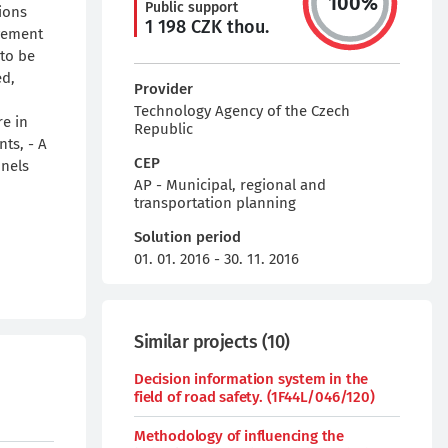
100
%
Public support
ions
1 198
CZK thou.
ovement
to be
ed,
Provider
Technology Agency of the Czech
re in
Republic
nts, - A
CEP
nnels
AP - Municipal, regional and
transportation planning
Solution period
01. 01. 2016 - 30. 11. 2016
Similar projects
(
10
)
Decision information system in the
field of road safety. (1F44L/046/120)
Methodology of influencing the