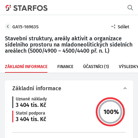
GA15-16963S
Sdílet
Stavební struktury, areály aktivit a organizace
sídelního prostoru na mladoneolitických sídelních
areálech (5000/4900 – 4500/4400 př. n. l.)
ZÁKLADNÍ INFORMACE
FINANCE
ÚČASTNÍCI
(1)
VÝSLEDK
Základní informace
Uznané náklady
3 404
tis. Kč
100
%
Statní podpora
3 404
tis. Kč