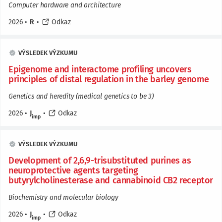
Computer hardware and architecture
2026
•
R
•
Odkaz
VÝSLEDEK VÝZKUMU
Epigenome and interactome profiling uncovers
principles of distal regulation in the barley genome
Genetics and heredity (medical genetics to be 3)
2026
•
J
•
Odkaz
imp
VÝSLEDEK VÝZKUMU
Development of 2,6,9-trisubstituted purines as
neuroprotective agents targeting
butyrylcholinesterase and cannabinoid CB2 receptor
Biochemistry and molecular biology
2026
•
J
•
Odkaz
imp