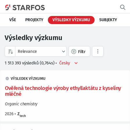
VŠE
PROJEKTY
VÝSLEDKY VÝZKUMU
SUBJEKTY
Výsledky výzkumu
Filtr
1 513 393
výsledků
(
0,764
s)
•
VÝSLEDEK VÝZKUMU
Ověřená technologie výroby ethyllaktátu z kyseliny
mléčné
Organic chemistry
2026
•
Z
tech