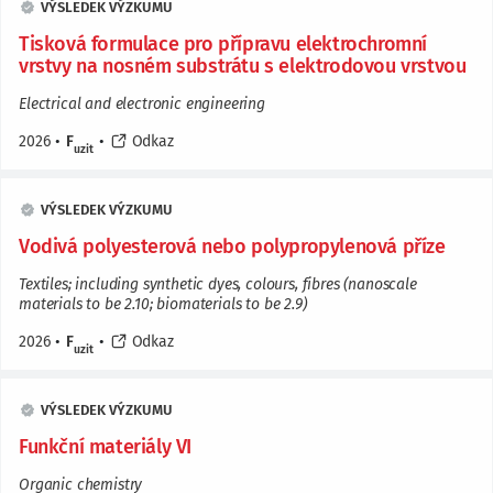
VÝSLEDEK VÝZKUMU
Tisková formulace pro přípravu elektrochromní
vrstvy na nosném substrátu s elektrodovou vrstvou
Electrical and electronic engineering
2026
•
F
•
Odkaz
uzit
VÝSLEDEK VÝZKUMU
Vodivá polyesterová nebo polypropylenová příze
Textiles; including synthetic dyes, colours, fibres (nanoscale
materials to be 2.10; biomaterials to be 2.9)
2026
•
F
•
Odkaz
uzit
VÝSLEDEK VÝZKUMU
Funkční materiály VI
Organic chemistry