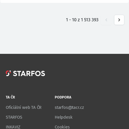
1
-
10
z
1 513 393
TA ČR
PODPORA
Oficiální web TA ČR
starfos@tacr.cz
STARFOS
Helpdesk
INKAVIZ
Cookies