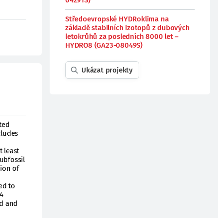
04291S)
Středoevropské HYDRoklima na
základě stabilních izotopů z dubových
letokrůhů za posledních 8000 let –
HYDRO8 (GA23-08049S)
Ukázat projekty
ted
cludes
 least
ubfossil
ion of
ed to
4
od and