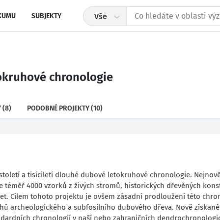
KUMU
SUBJEKTY
Vše
tokruhové chronologie
Y
(8)
PODOBNÉ PROJEKTY
(10)
století a tisíciletí dlouhé dubové letokruhové chronologie. Nejnově
 téměř 4000 vzorků z živých stromů, historických dřevěných konst
et. Cílem tohoto projektu je ovšem zásadní prodloužení této chro
ruhů archeologického a subfosilního dubového dřeva. Nově získané
dardních chronologií v naší nebo zahraničních dendrochronologi