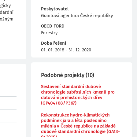
gicky
Poskytovatel
ndardní
Grantová agentura České republiky
 možným
OECD FORD
Forestry
Doba řešení
01. 01. 2018 - 31. 12. 2020
Podobné projekty
(
10
)
Sestavení standardní dubové
chronologie subfosilních kmenů pro
datování prehistorických dřev
(GP404/08/P367)
Rekonstrukce hydro-klimatických
podmínek jara a léta posledního
milénia v České republice na základě
dubové standardní chronologie (GA13-