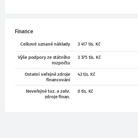
Finance
Celkové uznané náklady
3 417 tis. Kč
Výše podpory ze státního
3 375 tis. Kč
rozpočtu
Ostatní veřejné zdroje
42 tis. Kč
financování
Neveřejné tuz. a zahr.
0 tis. Kč
zdroje finan.