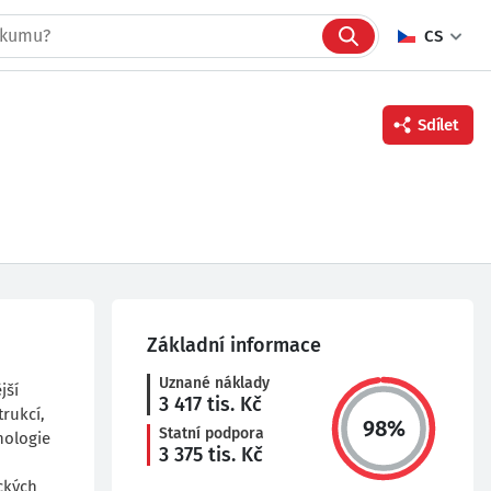
CS
Sdílet
Facebook
Twitter
Linkedin
Základní informace
Uznané náklady
jší
3 417
tis. Kč
rukcí,
98
%
Statní podpora
nologie
3 375
tis. Kč
ckých