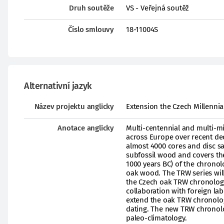
Druh soutěže
VS - Veřejná soutěž
Číslo smlouvy
18-11004S
Alternativní jazyk
Název projektu anglicky
Extension the Czech Millenni
Anotace anglicky
Multi-centennial and multi-m
across Europe over recent de
almost 4000 cores and disc sa
subfossil wood and covers the
1000 years BC) of the chronol
oak wood. The TRW series wil
the Czech oak TRW chronolog
collaboration with foreign lab
extend the oak TRW chronology
dating. The new TRW chronolo
paleo-climatology.