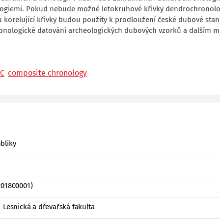
nologiemi. Pokud nebude možné letokruhové křivky dendrochronolo
u korelující křivky budou použity k prodloužení české dubové sta
ronologické datování archeologických dubových vzorků a dalším
4C
composite chronology
bliky
201800001)
 Lesnická a dřevařská fakulta