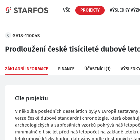
VŠE
PROJEKTY
VÝSLEDKY VÝZ
GA18-11004S
Prodloužení české tisícileté dubové le
ZÁKLADNÍ INFORMACE
FINANCE
ÚČASTNÍCI
(1)
VÝSLEDK
Cíle projektu
V několika posledních desetiletích byly v Evropě sestaveny 
verze české dubové standardní chronologie, která obsahuje
archeologických a subfosilních vzorků pokrývá náš letopoč
minimálně o tisíc let před náš letopočet na základě letok
letokruhové křivky budou datovány podle dostupných stan