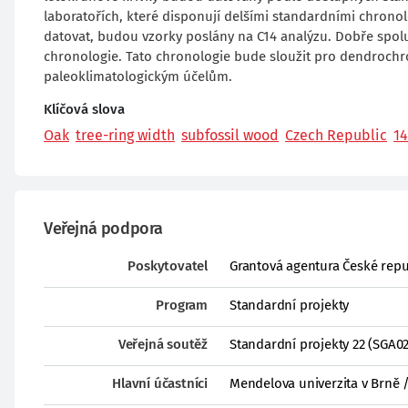
laboratořích, které disponují delšími standardními chro
datovat, budou vzorky poslány na C14 analýzu. Dobře spol
chronologie. Tato chronologie bude sloužit pro dendroch
paleoklimatologickým účelům.
Klíčová slova
Oak
tree-ring width
subfossil wood
Czech Republic
1
Veřejná podpora
Poskytovatel
Grantová agentura České repu
Program
Standardní projekty
Veřejná soutěž
Standardní projekty 22 (SGA0
Hlavní účastníci
Mendelova univerzita v Brně /