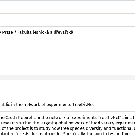
 Praze / Fakulta lesnická a dřevařská
public in the network of experiments TreeDivNet
 the Czech Republic in the network of experiments TreeDivNet“ aims t
e research within the largest global network of biodiversity experime
 of the project is to study how tree species diversity and functional 
planted forests during drought. Specifically, the aim to test in four