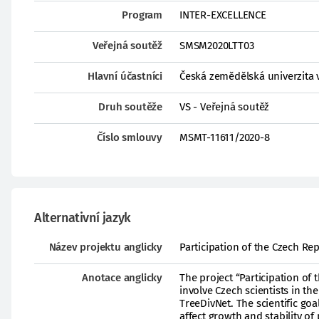
Program
INTER-EXCELLENCE
Veřejná soutěž
SMSM2020LTT03
Hlavní účastníci
Česká zemědělská univerzita v
Druh soutěže
VS - Veřejná soutěž
Číslo smlouvy
MSMT-11611/2020-8
Alternativní jazyk
Název projektu anglicky
Participation of the Czech Re
Anotace anglicky
The project “Participation of
involve Czech scientists in th
TreeDivNet. The scientific goal
affect growth and stability of 