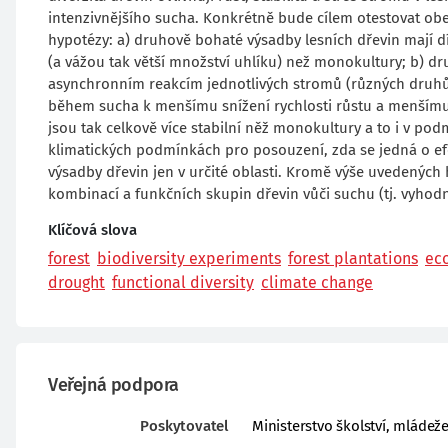
intenzivnějšího sucha. Konkrétně bude cílem otestovat o
hypotézy: a) druhově bohaté výsadby lesních dřevin mají dík
(a vážou tak větší množství uhlíku) než monokultury; b) d
asynchronním reakcím jednotlivých stromů (různých druhů 
během sucha k menšímu snížení rychlosti růstu a menšímu s
jsou tak celkově více stabilní něž monokultury a to i v po
klimatických podmínkách pro posouzení, zda se jedná o efe
výsadby dřevin jen v určité oblasti. Kromě výše uvedených
kombinací a funkčních skupin dřevin vůči suchu (tj. vyhodn
Klíčová slova
forest
biodiversity experiments
forest plantations
ec
drought
functional diversity
climate change
Veřejná podpora
Poskytovatel
Ministerstvo školství, mládež