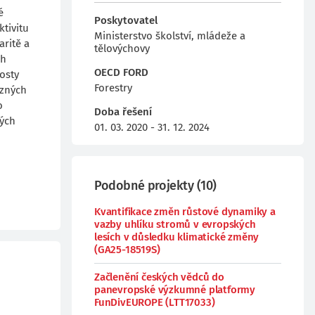
é
Poskytovatel
ktivitu
Ministerstvo školství, mládeže a
aritě a
tělovýchovy
ch
OECD FORD
osty
Forestry
ůzných
o
Doba řešení
vých
01. 03. 2020 - 31. 12. 2024
Podobné projekty
(
10
)
Kvantifikace změn růstové dynamiky a
vazby uhlíku stromů v evropských
lesích v důsledku klimatické změny
(GA25-18519S)
Začlenění českých vědců do
panevropské výzkumné platformy
FunDivEUROPE (LTT17033)