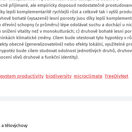
becně přijímané, ale empiricky doposud nedostatečně prostudovan
y lepší komplementaritě rychlejší růst a celkově tak i vyšší produ
ruhově bohaté (vysazené) lesní porosty jsou díky lepší komplement
dřevin) schopny (v průměru) lépe odolávat suchu a dochází u ni
nížení vitality než v monokulturách; c) druhově bohaté lesní por
dmínkách klimatické změny. Cílem bude otestovat tyto hypotézy v r
kty obecné (generalizovatelné) nebo efekty lokální, využitelné pr
 hypotéz bude cílem studovat odolnost jednotlivých druhů, druho
ocení vlivů druhové a funkční identity).
osystem productivity
biodiversity
microclimate
TreeDivNet
e a tělovýchovy