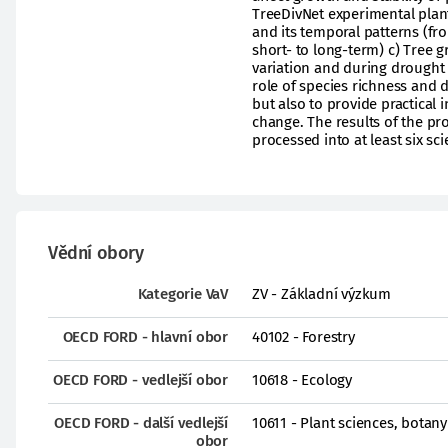
TreeDivNet experimental plant
and its temporal patterns (fro
short- to long-term) c) Tree g
variation and during drought 
role of species richness and d
but also to provide practical
change. The results of the pro
processed into at least six sc
Vědní obory
Kategorie VaV
ZV - Základní výzkum
OECD FORD - hlavní obor
40102 - Forestry
OECD FORD - vedlejší obor
10618 - Ecology
OECD FORD - další vedlejší
10611 - Plant sciences, botany
obor