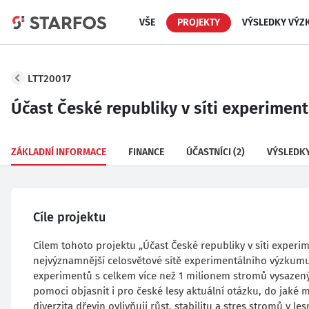
VŠE
PROJEKTY
VÝSLEDKY VÝZ
LTT20017
Účast České republiky v síti experimen
ZÁKLADNÍ INFORMACE
FINANCE
ÚČASTNÍCI
(2)
VÝSLEDK
Cíle projektu
Cílem tohoto projektu „Účast České republiky v síti experim
nejvýznamnější celosvětové sítě experimentálního výzkumu 
experimentů s celkem více než 1 milionem stromů vysazený
pomoci objasnit i pro české lesy aktuální otázku, do jaké
diverzita dřevin ovlivňuji růst, stabilitu a stres stromů v 