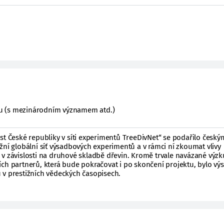
ktu (s mezinárodním významem atd.)
st České republiky v síti experimentů TreeDivNet“ se podařilo český
žní globální síť výsadbových experimentů a v rámci ní zkoumat vlivy
 v závislosti na druhové skladbě dřevin. Kromě trvale navázané vý
ích partnerů, která bude pokračovat i po skončení projektu, bylo v
 v prestižních vědeckých časopisech.