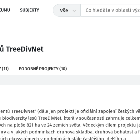
KUMU
SUBJEKTY
Vše
tů TreeDivNet
Y
(11)
PODOBNÉ PROJEKTY
(10)
entů TreeDivNet“ (dále jen projekt) je oficiální zapojení českých 
biodiverzity lesů TreeDivNet, která v současnosti zahrnuje celke
ch na ploše 821 ha ve 24 zemích světa. Vědeckým cílem projektu j
 míry a v jakých podmínkách druhová skladba, druhová bohatost a 
lesních ekosystémech v podmínkách stále častějšího, delšího a