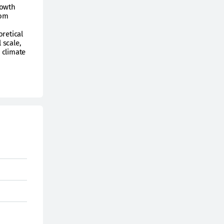
rowth
rom
retical
 scale,
 climate