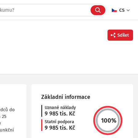
CS
Sdílet
Facebook
Twitter
Linkedin
Základní informace
Uznané náklady
vědců do
9 985
tis. Kč
m 25
100
%
Statní podpora
e
9 985
tis. Kč
funkční