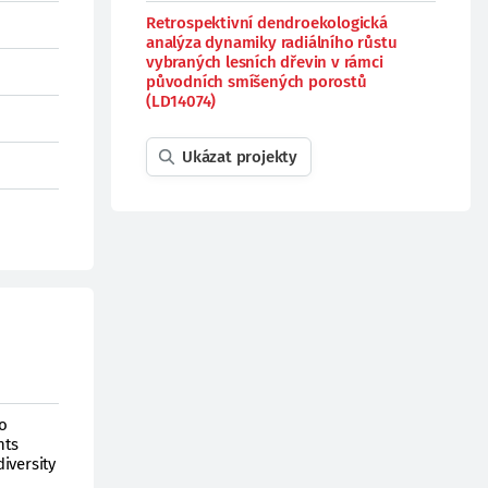
Retrospektivní dendroekologická
analýza dynamiky radiálního růstu
vybraných lesních dřevin v rámci
původních smíšených porostů
(LD14074)
Ukázat projekty
o
nts
diversity