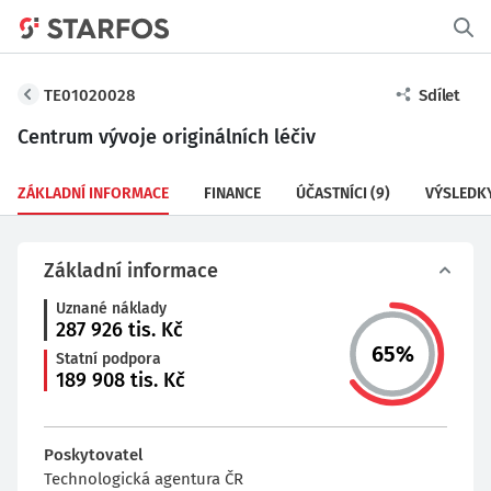
TE01020028
Sdílet
Centrum vývoje originálních léčiv
ZÁKLADNÍ INFORMACE
FINANCE
ÚČASTNÍCI
(9)
VÝSLEDK
Základní informace
Uznané náklady
287 926
tis. Kč
65
%
Statní podpora
189 908
tis. Kč
Poskytovatel
Technologická agentura ČR