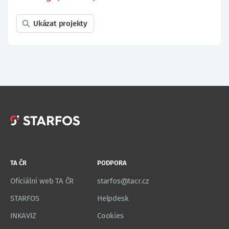
Ukázat projekty
TA ČR
PODPORA
Oficiální web TA ČR
starfos@tacr.cz
STARFOS
Helpdesk
INKAVIZ
Cookies