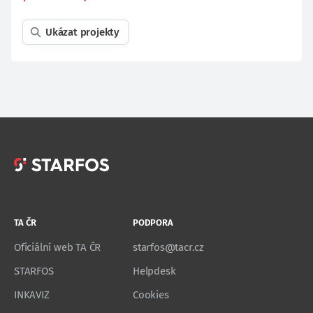
Ukázat projekty
TA ČR
PODPORA
Oficiální web TA ČR
starfos@tacr.cz
STARFOS
Helpdesk
INKAVIZ
Cookies