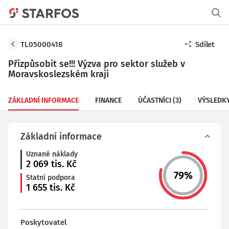
TL05000418
Sdílet
Přizpůsobit se!!! Výzva pro sektor služeb v
Moravskoslezském kraji
ZÁKLADNÍ INFORMACE
FINANCE
ÚČASTNÍCI
(3)
VÝSLEDK
Základní informace
Uznané náklady
2 069
tis. Kč
79
%
Statní podpora
1 655
tis. Kč
Poskytovatel