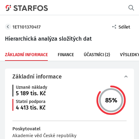
1ET101370417
Sdílet
Hierarchická analýza složitých dat
ZÁKLADNÍ INFORMACE
FINANCE
ÚČASTNÍCI
(2)
VÝSLEDK
Základní informace
Uznané náklady
5 189
tis. Kč
85
%
Statní podpora
4 413
tis. Kč
Poskytovatel
Akademie věd České republiky