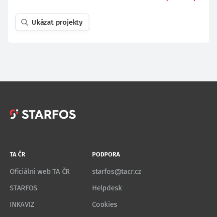
Ukázat projekty
TA ČR
PODPORA
Oficiální web TA ČR
starfos@tacr.cz
STARFOS
Helpdesk
INKAVIZ
Cookies