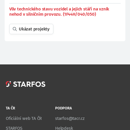
Vliv technického stavu vozidel a jejich stáří na vznik
nehod v silničním provozu. (1F44H/040/050)
Ukázat projekty
TA ČR
PODPORA
Oficiální web TA ČR
starfos@tacr.cz
STARFOS
Helpdesk