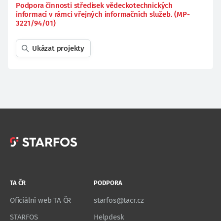
Podpora činnosti středisek vědeckotechnických
informací v rámci vřejných informačních služeb. (MP-
3221/94/01)
Ukázat projekty
TA ČR
PODPORA
Oficiální web TA ČR
starfos@tacr.cz
STARFOS
Helpdesk