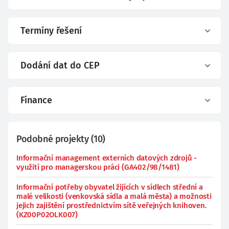
Termíny řešení
Dodání dat do CEP
Finance
Podobné projekty
(
10
)
Informační management externích datových zdrojů -
využití pro managerskou práci (GA402/98/1481)
Informační potřeby obyvatel žijících v sídlech střední a
malé velikosti (venkovská sídla a malá města) a možnosti
jejich zajištění prostřednictvím sítě veřejných knihoven.
(KZ00P02OLK007)