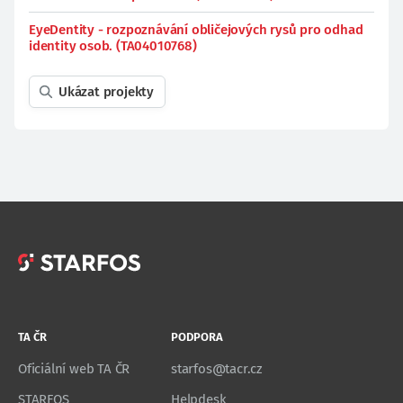
EyeDentity - rozpoznávání obličejových rysů pro odhad
identity osob. (TA04010768)
Ukázat projekty
TA ČR
PODPORA
Oficiální web TA ČR
starfos@tacr.cz
STARFOS
Helpdesk