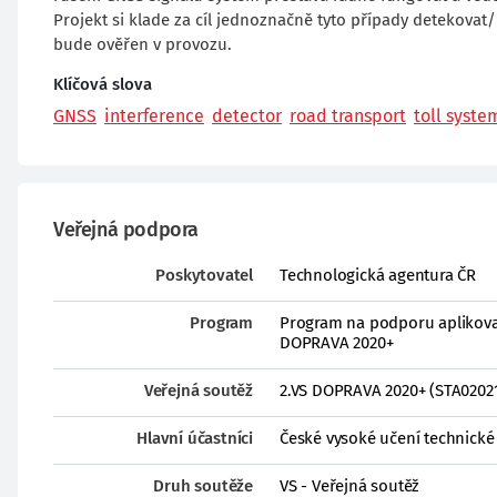
Projekt si klade za cíl jednoznačně tyto případy detekova
bude ověřen v provozu.
Klíčová slova
GNSS
interference
detector
road transport
toll syste
Veřejná podpora
Poskytovatel
Technologická agentura ČR
Program
Program na podporu aplikovan
DOPRAVA 2020+
Veřejná soutěž
2.VS DOPRAVA 2020+ (STA0202
Hlavní účastníci
České vysoké učení technické 
Druh soutěže
VS - Veřejná soutěž