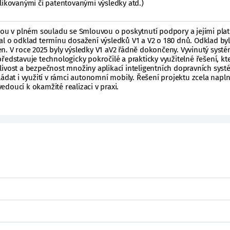
likovanými či patentovanými výsledky atd.)
jsou v plném souladu se Smlouvou o poskytnutí podpory a jejími pla
al o odklad termínu dosažení výsledků V1 a V2 o 180 dnů. Odklad byl
n. V roce 2025 byly výsledky V1 aV2 řádně dokončeny. Vyvinutý syst
ředstavuje technologicky pokročilé a prakticky využitelné řešení, kt
livost a bezpečnost množiny aplikací inteligentních dopravních sys
ádat i využití v rámci autonomní mobily. Řešení projektu zcela naplni
doucí k okamžité realizaci v praxi.