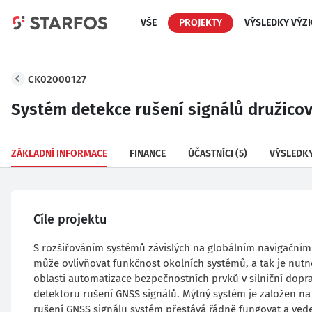
VŠE
PROJEKTY
VÝSLEDKY VÝZ
CK02000127
Systém detekce rušení signálů družicov
ZÁKLADNÍ INFORMACE
FINANCE
ÚČASTNÍCI
(5)
VÝSLEDK
Cíle projektu
S rozšiřováním systémů závislých na globálním navigačním 
může ovlivňovat funkčnost okolních systémů, a tak je nutné 
oblasti automatizace bezpečnostních prvků v silniční dopra
detektoru rušení GNSS signálů. Mýtný systém je založen n
rušení GNSS signálu systém přestává řádně fungovat a ved