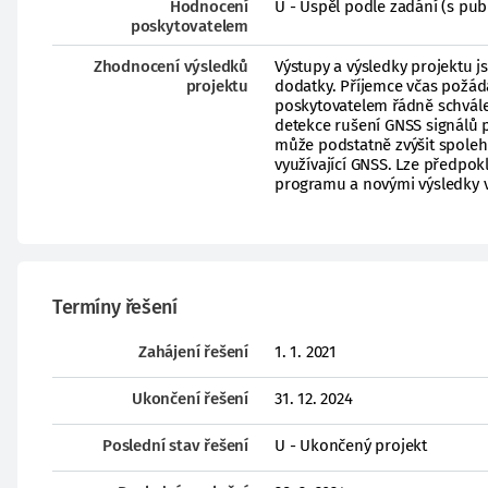
Hodnocení
U - Uspěl podle zadání (s pub
poskytovatelem
Zhodnocení výsledků
Výstupy a výsledky projektu 
projektu
dodatky. Příjemce včas požád
poskytovatelem řádně schvále
detekce rušení GNSS signálů p
může podstatně zvýšit spoleh
využívající GNSS. Lze předpokl
programu a novými výsledky ve
Termíny řešení
Zahájení řešení
1. 1. 2021
Ukončení řešení
31. 12. 2024
Poslední stav řešení
U - Ukončený projekt