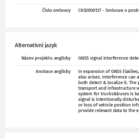
Číslo smlouvy
CK02000127 - Smlouva o posk
Alternativní jazyk
Název projektu anglicky
GNSS signal interference dete
Anotace anglicky
In expansion of GNSS (Galileo
also arises. Interference can 
both detect & localize it. The
transport and infrastructure 
system for trucks&buses is ba
signal is intentionally distur
or loss of vehicle position in
provide relevant data to the 