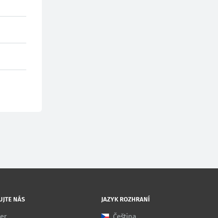
UJTE NÁS
JAZYK ROZHRANÍ
ter
Čeština