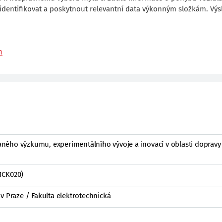
t/identifikovat a poskytnout relevantní data výkonným složkám. Vý
m
ého výzkumu, experimentálního vývoje a inovací v oblasti dopravy
1CK020)
v Praze / Fakulta elektrotechnická