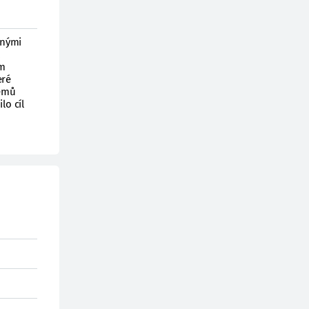
tnými
ém
eré
témů
lo cíl