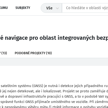
KUMU
SUBJEKTY
Vše
é navigace pro oblast integrovaných bezp
Y
(13)
PODOBNÉ PROJEKTY
(10)
satelitním systému (GNSS) je nutná i detekce jejich případného ru
jej nejen detekovat, ale i lokalizovat. Projekt se proto zaměřuje 
vě a dopravní infrastruktuře pracující s GNSS, a to v podobě VaV 
a správné funkci GNSS přijímače umístěného ve vozidle. Při záměr
e k nesprávnému výběru mýta či ztrátě informace o pohybu vozidla