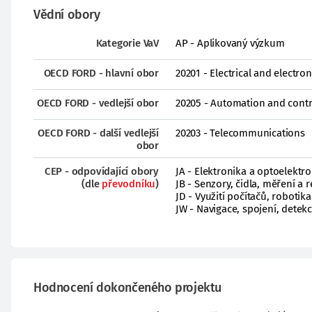
Vědní obory
Kategorie VaV
AP - Aplikovaný výzkum
OECD FORD - hlavní obor
20201 - Electrical and electro
OECD FORD - vedlejší obor
20205 - Automation and contr
OECD FORD - další vedlejší
20203 - Telecommunications
obor
CEP - odpovídající obory
JA - Elektronika a optoelektr
(dle
převodníku
)
JB - Senzory, čidla, měření a 
JD - Využití počítačů, robotika 
JW - Navigace, spojení, detek
Hodnocení dokončeného projektu