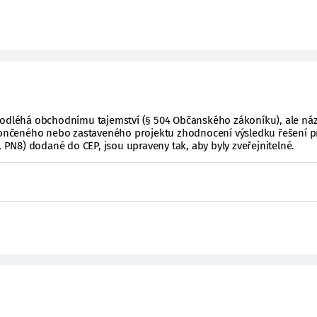
podléhá obchodnímu tajemství (§ 504 Občanského zákoníku), ale ná
ukončeného nebo zastaveného projektu zhodnocení výsledku řešení p
, PN8) dodané do CEP, jsou upraveny tak, aby byly zveřejnitelné.