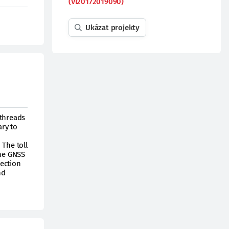
(VI20172019090)
Ukázat projekty
 threads
ary to
 The toll
the GNSS
lection
nd