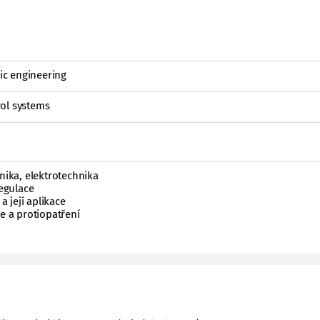
nic engineering
ol systems
onika, elektrotechnika
regulace
a její aplikace
ce a protiopatření