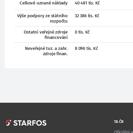
Celkové uznané náklady
40 481 tis. Kč
Výše podpory ze státního
32 386 tis. Kč
rozpočtu
Ostatní veřejné zdroje
0 tis. Kč
financování
Neveřejné tuz. a zahr.
8 096 tis. Kč
zdroje finan.
TA ČR
Oficiální