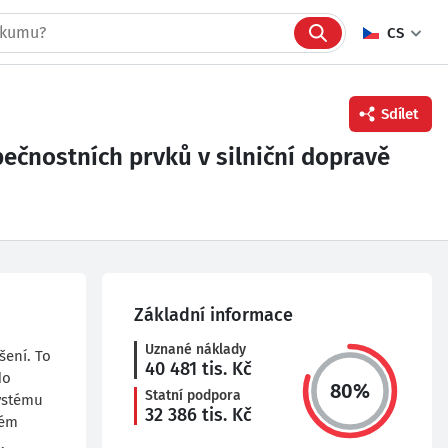
CS
Sdílet
ečnostních prvků v silniční dopravě
Facebook
Twitter
Linkedin
Základní informace
Uznané náklady
šení. To
40 481
tis. Kč
do
80
%
Statní podpora
systému
32 386
tis. Kč
ném
.