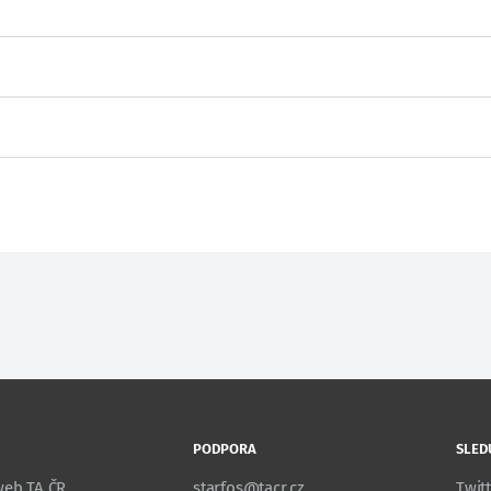
PODPORA
SLED
 web TA ČR
starfos@tacr.cz
Twit