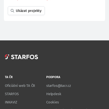
Ukázat projekty
TA ČR
PODPORA
Oficiální web TA ČR
starfos@tacr.cz
STARFOS
Helpdesk
INKAVIZ
Cookies