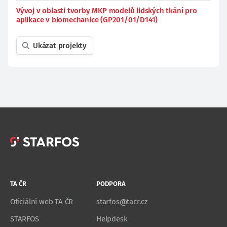
Vývoj v oblasti tvorby MKP modelů lidských tkání pro
aplikace v biomechanice (GP201/01/D141)
Ukázat projekty
TA ČR
PODPORA
Oficiální web TA ČR
starfos@tacr.cz
STARFOS
Helpdesk