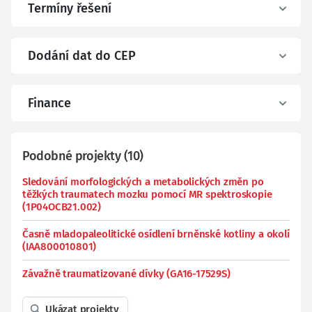
Termíny řešení
Dodání dat do CEP
Finance
Podobné projekty
(
10
)
Sledování morfologických a metabolických změn po
těžkých traumatech mozku pomocí MR spektroskopie
(1P04OCB21.002)
Časně mladopaleolitické osídlení brněnské kotliny a okolí
(IAA800010801)
Závažně traumatizované dívky (GA16-17529S)
Ukázat projekty