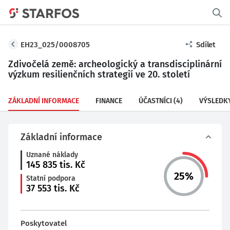
EH23_025/0008705
Sdílet
Zdivočelá země: archeologický a transdisciplinární
výzkum resilienčních strategií ve 20. století
ZÁKLADNÍ INFORMACE
FINANCE
ÚČASTNÍCI
(4)
VÝSLEDK
Základní informace
Uznané náklady
145 835
tis. Kč
25
%
Statní podpora
37 553
tis. Kč
Poskytovatel