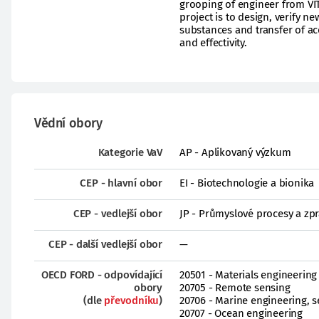
grooping of engineer from VÍ
project is to design, verify 
substances and transfer of acq
and effectivity.
Vědní obory
Kategorie VaV
AP - Aplikovaný výzkum
CEP - hlavní obor
EI - Biotechnologie a bionika
CEP - vedlejší obor
JP - Průmyslové procesy a zp
CEP - další vedlejší obor
—
OECD FORD - odpovídající
20501 - Materials engineering
obory
20705 - Remote sensing
(dle
převodníku
)
20706 - Marine engineering, s
20707 - Ocean engineering