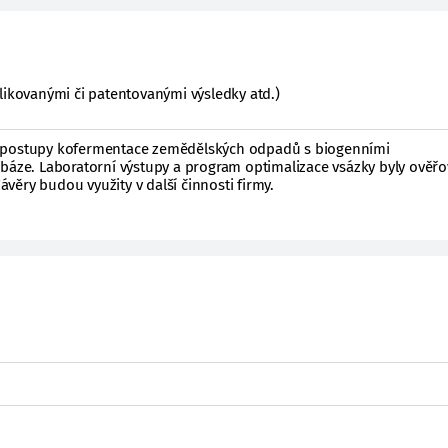
likovanými či patentovanými výsledky atd.)
 postupy kofermentace zemědělských odpadů s biogenními
abáze. Laboratorní výstupy a program optimalizace vsázky byly ověřo
ěry budou využity v další činnosti firmy.