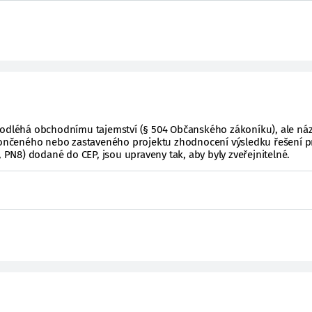
podléhá obchodnímu tajemství (§ 504 Občanského zákoníku), ale ná
ukončeného nebo zastaveného projektu zhodnocení výsledku řešení p
, PN8) dodané do CEP, jsou upraveny tak, aby byly zveřejnitelné.