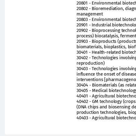
20801 - Environmental biotec
20802 - Bioremediation, diag
management
20803 - Environmental biotec
20901 - Industrial biotechnol
20902 - Bioprocessing technolo
process) biocatalysis, fermen
20903 - Bioproducts (products
biomaterials, bioplastics, bio
30401 - Health-related biote
30402 - Technologies involvin
reproduction)
30403 - Technologies involvin
influence the onset of disea
interventions [pharmacogeno
30404 - Biomaterials (as relat
30405 - Medical biotechnology
40401 - Agricultural biotech
40402 - GM technology (crops a
(DNA chips and biosensing dev
production technologies, bi
40403 - Agricultural biotechno