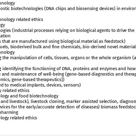
hnology
nostic biotechnologies (DNA chips and biosensing devices) in envir
hnology related ethics
ogy
gies (industrial processes relying on biological agents to drive the
tation
 that are manufactured using biological material as feedstock)
fuels, bioderived bulk and fine chemicals, bio-derived novel material
chnology
g the manipulation of cells, tissues, organs or the whole organism (a
g identifying the functioning of DNA, proteins and enzymes and how
se and maintenance of well-being (gene-based diagnostics and thera
mics, gene-based therapeutics])
ed to medical implants, devices, sensors)
 related ethics
nology and food biotechnology
nd livestock), livestock cloning, marker assisted selection, diagnos
ices for the early/accurate detection of diseases) biomass feedsto
opharming
logy related ethics