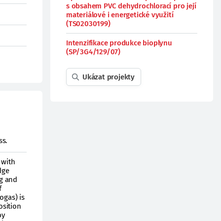
s obsahem PVC dehydrochlorací pro její
materiálové i energetické využití
(TS02030199)
Intenzifikace produkce bioplynu
(SP/3G4/129/07)
Ukázat projekty
ss.
 with
dge
g and
f
ogas) is
osition
by