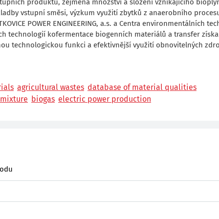
upních produktů, zejména množství a složení vznikajícího bioply
skladby vstupní směsi, výzkum využití zbytků z anaerobního proces
TKOVICE POWER ENGINEERING, a.s. a Centra environmentálních tec
ch technologií kofermentace biogenních materiálů a transfer získ
nou technologickou funkci a efektivnější využití obnovitelných zdr
ials
agricultural wastes
database of material qualities
 mixture
biogas
electric power production
hodu