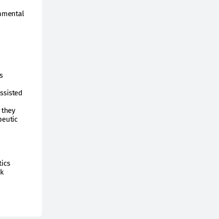
onmental
s
ssisted
 they
peutic
tics
ck