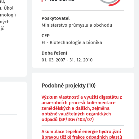
nu,
u. Úkol
hnologií
Poskytovatel
aných
Ministerstvo průmyslu a obchodu
ojů
CEP
EI - Biotechnologie a bionika
Doba řešení
01. 03. 2007 - 31. 12. 2010
Podobné projekty
(
10
)
Výzkum vlastností a využití digestátu z
anaerobních procesů kofermentace
zemědělských a dalších, zejména
obtížně využitelných organických
odpadů (SP/3G4/103/07)
Akumulace tepelné energie hydrolýzní
úpravou těžké frakce odpadních plastů