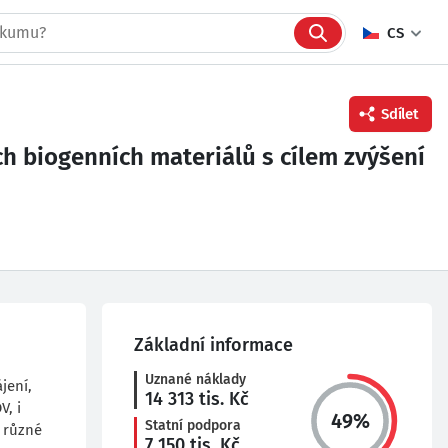
CS
Sdílet
h biogenních materiálů s cílem zvýšení
Facebook
Twitter
Linkedin
Základní informace
Uznané náklady
jení,
14 313
tis. Kč
V, i
49
%
Statní podpora
 různé
7 150
tis. Kč