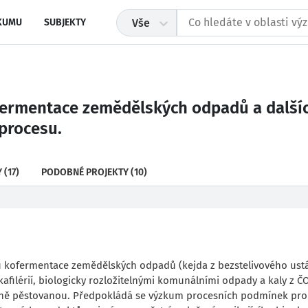
KUMU
SUBJEKTY
Vše
fermentace zemědělských odpadů a dalšíc
procesu.
Y
(17)
PODOBNÉ PROJEKTY
(10)
u kofermentace zemědělských odpadů (kejda z bezstelivového ustá
afilérií, biologicky rozložitelnými komunálními odpady a kaly z ČO
ěrně pěstovanou. Předpokládá se výzkum procesních podmínek pro