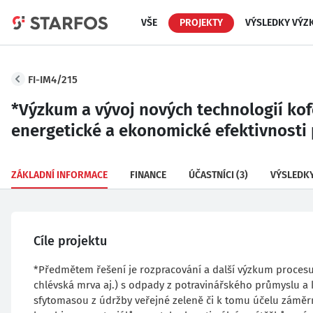
VŠE
PROJEKTY
VÝSLEDKY VÝZ
FI-IM4/215
*Výzkum a vývoj nových technologií ko
energetické a ekonomické efektivnosti 
ZÁKLADNÍ INFORMACE
FINANCE
ÚČASTNÍCI
(3)
VÝSLEDK
Cíle projektu
*Předmětem řešení je rozpracování a další výzkum proces
chlévská mrva aj.) s odpady z potravinářského průmyslu a k
sfytomasou z údržby veřejné zeleně či k tomu účelu zám