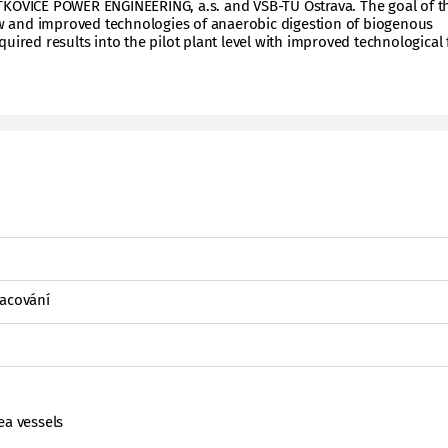
TKOVICE POWER ENGINEERING, a.s. and VŠB-TU Ostrava. The goal of t
new and improved technologies of anaerobic digestion of biogenous
uired results into the pilot plant level with improved technological
racování
ea vessels