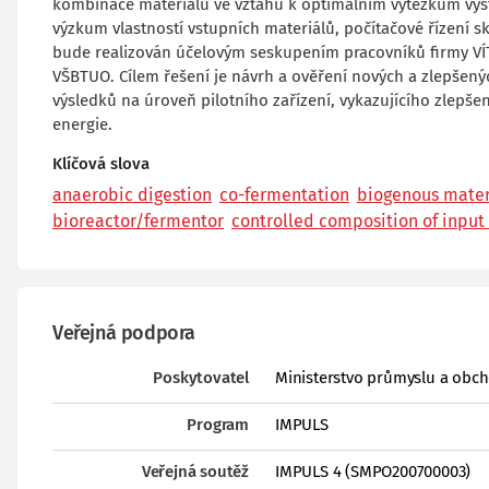
kombinace materiálů ve vztahu k optimálním výtěžkům výst
výzkum vlastností vstupních materiálů, počítačové řízení 
bude realizován účelovým seskupením pracovníků firmy VÍ
VŠBTUO. Cílem řešení je návrh a ověření nových a zlepšený
výsledků na úroveň pilotního zařízení, vykazujícího zlepše
energie.
Klíčová slova
anaerobic digestion
co-fermentation
biogenous mater
bioreactor/fermentor
controlled composition of input
Veřejná podpora
Poskytovatel
Ministerstvo průmyslu a obc
Program
IMPULS
Veřejná soutěž
IMPULS 4 (SMPO200700003)