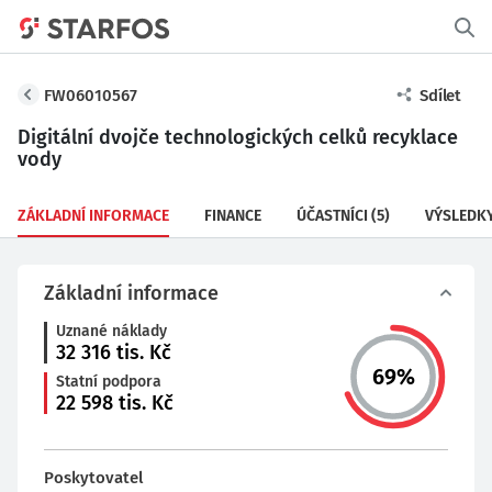
FW06010567
Sdílet
Digitální dvojče technologických celků recyklace
vody
ZÁKLADNÍ INFORMACE
FINANCE
ÚČASTNÍCI
(5)
VÝSLEDK
Základní informace
Uznané náklady
32 316
tis. Kč
69
%
Statní podpora
22 598
tis. Kč
Poskytovatel