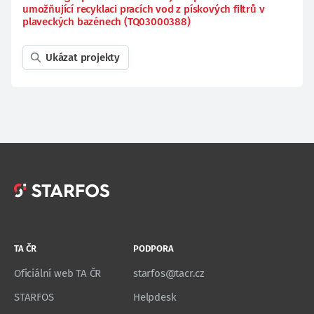
umožňující recyklaci pracích vod z pískových filtrů v
plaveckých bazénech (TQ03000388)
Ukázat projekty
TA ČR
PODPORA
Oficiální web TA ČR
starfos@tacr.cz
STARFOS
Helpdesk