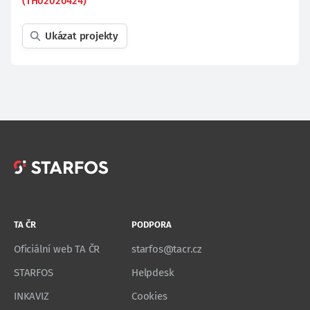
(TH02020424)
Ukázat projekty
TA ČR
PODPORA
Oficiální web TA ČR
starfos@tacr.cz
STARFOS
Helpdesk
INKAVIZ
Cookies