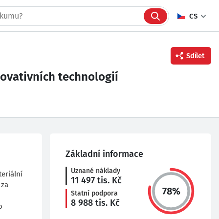
CS
Sdílet
ovativních technologií
Facebook
Twitter
Linkedin
Základní informace
Uznané náklady
eriální
11 497
tis. Kč
 za
78
%
Statní podpora
8 988
tis. Kč
o