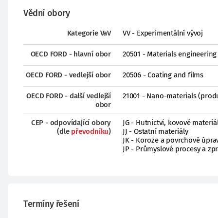
Vědní obory
Kategorie VaV
VV - Experimentální vývoj
OECD FORD - hlavní obor
20501 - Materials engineering
OECD FORD - vedlejší obor
20506 - Coating and films
OECD FORD - další vedlejší
21001 - Nano-materials (prod
obor
CEP - odpovídající obory
JG - Hutnictví, kovové materiá
(dle
převodníku
)
JJ - Ostatní materiály
JK - Koroze a povrchové úpra
JP - Průmyslové procesy a zp
Termíny řešení