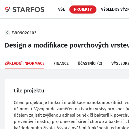
VŠE
PROJEKTY
VÝSLEDKY VÝZ
FW09020103
Design a modifikace povrchových vrstev
ZÁKLADNÍ INFORMACE
FINANCE
ÚČASTNÍCI
(2)
VÝSLEDK
Cíle projektu
Cílem projektu je funkční modifikace nanokompozitních vr
účinnosti. Vývoj bude zaměřen na tvorbu vrstvy pro specifi
účelem zajistit zvýšenou adhesi buněk či bakterií k povrch
preventivní nástroj pro omezení šíření chorob a bakterií, 
každodenního života. Vývoj a ověření funkčnosti technol