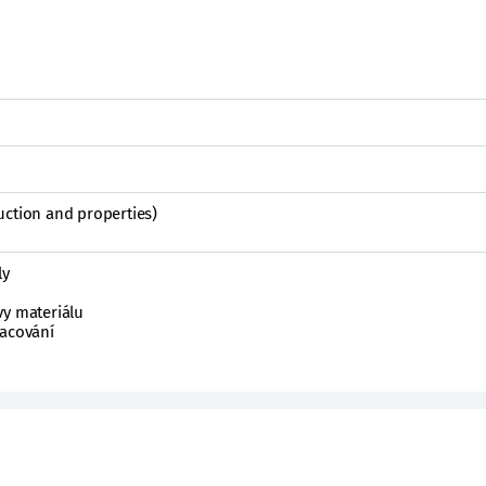
uction and properties)
ly
vy materiálu
racování