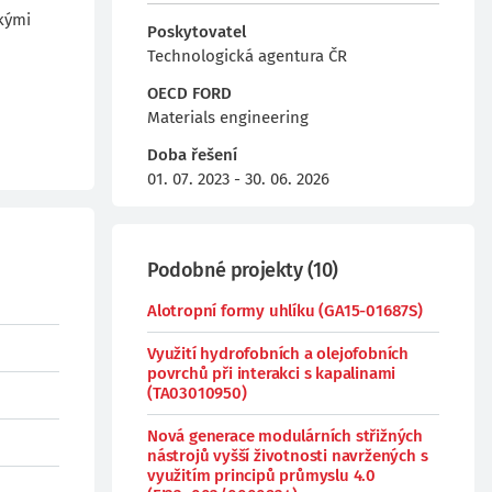
ckými
Poskytovatel
Technologická agentura ČR
OECD FORD
Materials engineering
Doba řešení
01. 07. 2023 - 30. 06. 2026
Podobné projekty
(
10
)
Alotropní formy uhlíku (GA15-01687S)
Využití hydrofobních a olejofobních
povrchů při interakci s kapalinami
(TA03010950)
Nová generace modulárních střižných
nástrojů vyšší životnosti navržených s
využitím principů průmyslu 4.0