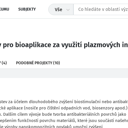
KUMU
SUBJEKTY
Vše
 pro bioaplikace za využití plazmových in
Y
(4)
PODOBNÉ PROJEKTY
(10)
stev za účelem dlouhodobého zvýšení biostimulační nebo antibakt
cké aplikace (nosiče pro čištění odpadních vod, biosenzory apod.)
u. Dalším cílem vývoje bude tvorba antibakteriálních povrchů jako
zlepšením funkčností povrchu materiálů, které jsou součástí našeh
ogie výroby nanokompozitních povlaků umožní zvýšení