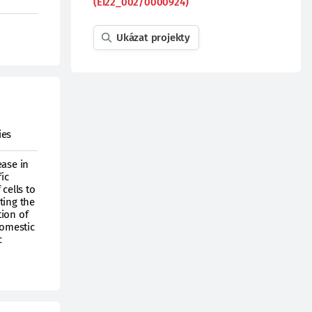
(EI22_002/0000924)
Ukázat projekty
ies
ease in
ic
cells to
ting the
tion of
domestic
c