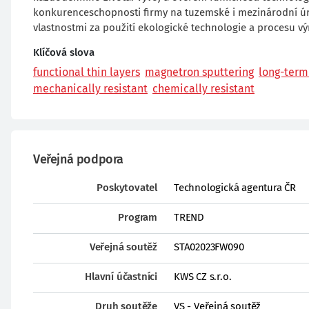
konkurenceschopnosti firmy na tuzemské i mezinárodní úrov
vlastnostmi za použití ekologické technologie a procesu vý
Klíčová slova
functional thin layers
magnetron sputtering
long-term 
mechanically resistant
chemically resistant
Veřejná podpora
Poskytovatel
Technologická agentura ČR
Program
TREND
Veřejná soutěž
STA02023FW090
Hlavní účastníci
KWS CZ s.r.o.
Druh soutěže
VS - Veřejná soutěž