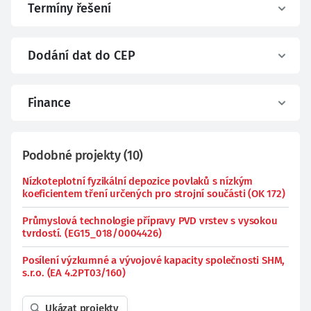
Termíny řešení
Dodání dat do CEP
Finance
Podobné projekty
(
10
)
Nízkoteplotní fyzikální depozice povlaků s nízkým
koeficientem tření určených pro strojní součásti (OK 172)
Průmyslová technologie přípravy PVD vrstev s vysokou
tvrdostí. (EG15_018/0004426)
Posílení výzkumné a vývojové kapacity společnosti SHM,
s.r.o. (EA 4.2PT03/160)
Ukázat projekty