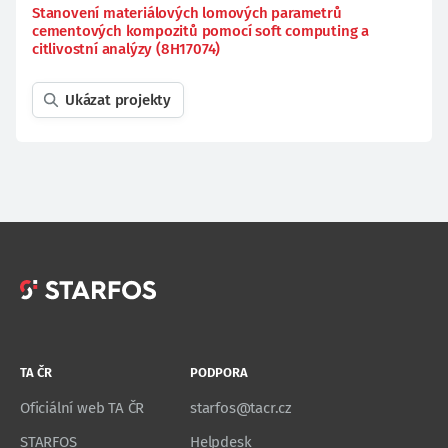
Stanovení materiálových lomových parametrů
cementových kompozitů pomocí soft computing a
citlivostní analýzy (8H17074)
Ukázat projekty
TA ČR
PODPORA
Oficiální web TA ČR
starfos@tacr.cz
STARFOS
Helpdesk