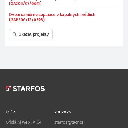
(GA203/07/0641)
Dvourozměrné separace v kapalných médiích
(GAP206/12/0398)
Ukázat projekty
TA ČR
PODPORA
Oficiální web TA ČR
starfos@tacr.cz