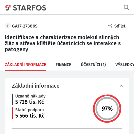
GA17-27386S
Sdílet
Identifikace a charakterizace molekul slinných
žláz a střeva klíštěte účastnících se interakce s
patogeny
ZÁKLADNÍ INFORMACE
FINANCE
ÚČASTNÍCI
(1)
VÝSLEDK
Základní informace
Uznané náklady
5 728
tis. Kč
97
%
Statní podpora
5 566
tis. Kč