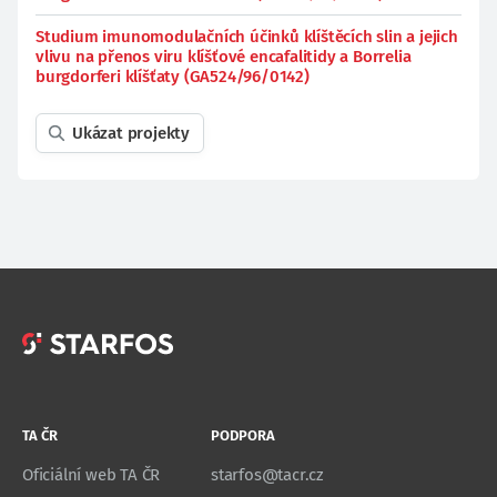
Studium imunomodulačních účinků klíštěcích slin a jejich
vlivu na přenos viru klíšťové encafalitidy a Borrelia
burgdorferi klíšťaty (GA524/96/0142)
Ukázat projekty
TA ČR
PODPORA
Oficiální web TA ČR
starfos@tacr.cz