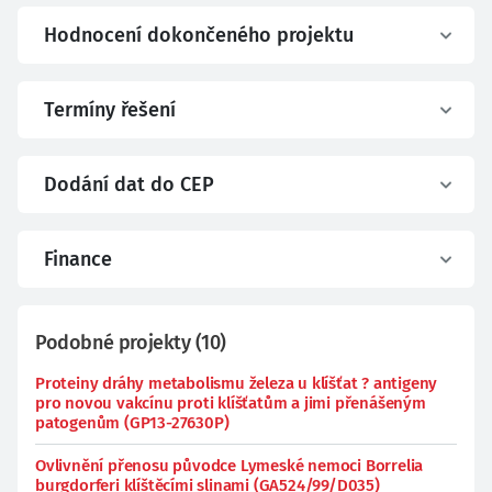
Hodnocení dokončeného projektu
Termíny řešení
Dodání dat do CEP
Finance
Podobné projekty
(
10
)
Proteiny dráhy metabolismu železa u klíšťat ? antigeny
pro novou vakcínu proti klíšťatům a jimi přenášeným
patogenům (GP13-27630P)
Ovlivnění přenosu původce Lymeské nemoci Borrelia
burgdorferi klíštěcími slinami (GA524/99/D035)