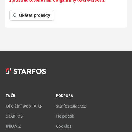
zprostředkované mikroorganismy (GA24-12368S)
Ukázat projekty
TA ČR
PODPORA
Oficiální web TA ČR
starfos@tacr.cz
STARFOS
Helpdesk
INKAVIZ
Cookies