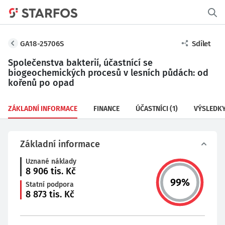
GA18-25706S
Sdílet
Společenstva bakterií, účastnící se
biogeochemických procesů v lesních půdách: od
kořenů po opad
ZÁKLADNÍ INFORMACE
FINANCE
ÚČASTNÍCI
(1)
VÝSLEDK
Základní informace
Uznané náklady
8 906
tis. Kč
99
%
Statní podpora
8 873
tis. Kč