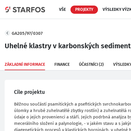
VŠE
PROJEKTY
VÝSLEDKY VÝZ
GA205/97/0307
Uhelné klastry v karbonských sedimen
ZÁKLADNÍ INFORMACE
FINANCE
ÚČASTNÍCI
(2)
VÝSLEDK
Cíle projektu
Běžnou součástí psamitických a psefitických svrchnokarbo
úlomky a hrubé zuhelnatělé zbytky rostlin) a zuhelnatělá ro
údaje o jejich provenienci a stáří. Jejich podrbná analýza 
mecerálního složení a palynologie, - v jakém stavu a s ja
diagenetických procesů v klastických horninách, v uhelné hm