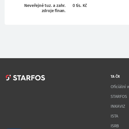
Neveřejné tuz. a zahr.
0 tis. Kč
zdroje finan.
TA ČR
Oficiální
STARFOS
INKAVIZ
ISTA
ISRB