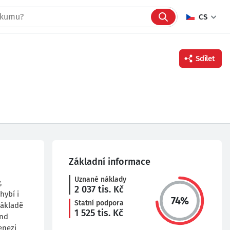
CS
Sdílet
Facebook
Twitter
Linkedin
Základní informace
Uznané náklady
,
2 037
tis. Kč
hybí i
74
%
Statní podpora
základě
1 525
tis. Kč
end
enezi