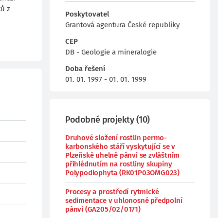
ů z
Poskytovatel
Grantová agentura České republiky
CEP
DB - Geologie a mineralogie
Doba řešení
01. 01. 1997 - 01. 01. 1999
Podobné projekty
(
10
)
Druhové složení rostlin permo-
karbonského stáří vyskytující se v
Plzeňské uhelné pánvi se zvláštním
přihlédnutím na rostliny skupiny
Polypodiophyta (RK01P03OMG023)
Procesy a prostředí rytmické
sedimentace v uhlonosné předpolní
pánvi (GA205/02/0171)