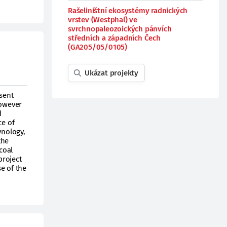
Rašeliništní ekosystémy radnických
vrstev (Westphal) ve
svrchnopaleozoických pánvích
středních a západních Čech
(GA205/05/0105)
Ukázat projekty
sent
However
d
ce of
ynology,
the
coal
project
e of the