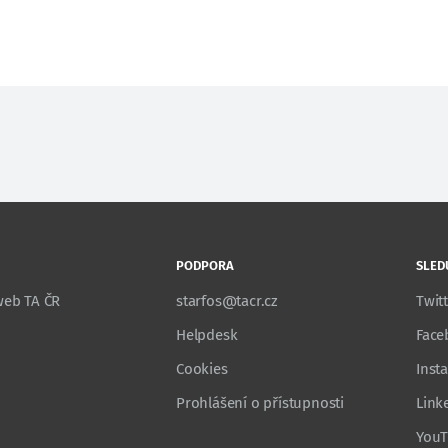
PODPORA
SLED
 web TA ČR
starfos@tacr.cz
Twit
Helpdesk
Face
Cookies
Inst
Prohlášení o přístupnosti
Link
You