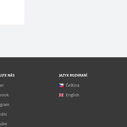
UJTE NÁS
JAZYK ROZHRANÍ
ter
Čeština
book
English
agram
edIn
Tube