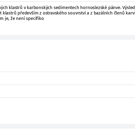
lných klastrů v karbonských sedimentech hornoslezské pánve. Výsle
t klastrů především z ostravského souvrství a z bazálních členů kar
m je, že není specifiko