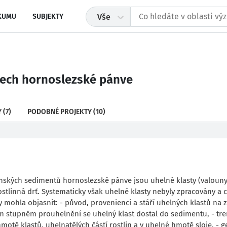
KUMU
SUBJEKTY
Vše
tech hornoslezské pánve
Y
(7)
PODOBNÉ PROJEKTY
(10)
nských sedimentů hornoslezské pánve jsou uhelné klasty (valouny
stlinná drť. Systematicky však uhelné klasty nebyly zpracovány a c
by mohla objasnit: - původ, provenienci a stáří uhelných klastů na 
kým stupněm prouhelnění se uhelný klast dostal do sedimentu, - tr
otě klastů, uhelnatělých částí rostlin a v uhelné hmotě sloje, - g