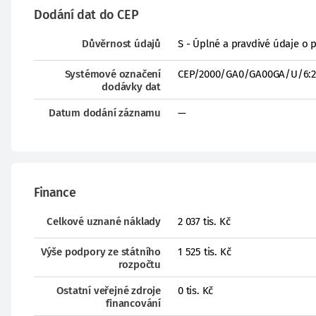
Dodání dat do CEP
Důvěrnost údajů
S - Úplné a pravdivé údaje o 
Systémové označení
CEP/2000/GA0/GA00GA/U/6:2
dodávky dat
Datum dodání záznamu
—
Finance
Celkové uznané náklady
2 037 tis. Kč
Výše podpory ze státního
1 525 tis. Kč
rozpočtu
Ostatní veřejné zdroje
0 tis. Kč
financování