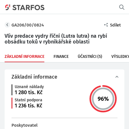
GA206/00/0824
Sdílet
Vliv predace vydry říční (Lutra lutra) na rybí
obsádku toků v rybníkářské oblasti
ZÁKLADNÍ INFORMACE
FINANCE
ÚČASTNÍCI
(5)
VÝSLEDK
Základní informace
Uznané náklady
1 280
tis. Kč
96
%
Statní podpora
1 236
tis. Kč
Poskytovatel