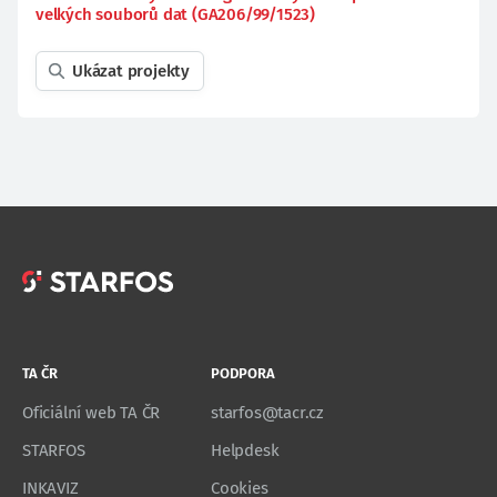
velkých souborů dat (GA206/99/1523)
Ukázat projekty
TA ČR
PODPORA
Oficiální web TA ČR
starfos@tacr.cz
STARFOS
Helpdesk
INKAVIZ
Cookies