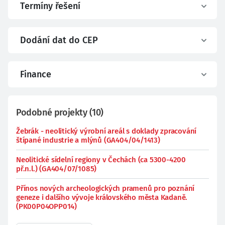
Termíny řešení
Dodání dat do CEP
Finance
Podobné projekty
(
10
)
Žebrák - neolitický výrobní areál s doklady zpracování
štípané industrie a mlýnů (GA404/04/1413)
Neolitické sídelní regiony v Čechách (ca 5300-4200
př.n.l.) (GA404/07/1085)
Přínos nových archeologických pramenů pro poznání
geneze i dalšího vývoje královského města Kadaně.
(PK00P04OPP014)