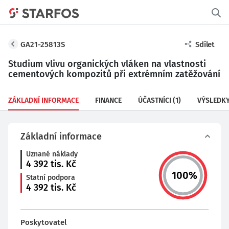
GA21-25813S
Sdílet
Studium vlivu organických vláken na vlastnosti
cementových kompozitů při extrémním zatěžování
ZÁKLADNÍ INFORMACE
FINANCE
ÚČASTNÍCI
(1)
VÝSLEDK
Základní informace
Uznané náklady
4 392
tis. Kč
100
%
Statní podpora
4 392
tis. Kč
Poskytovatel