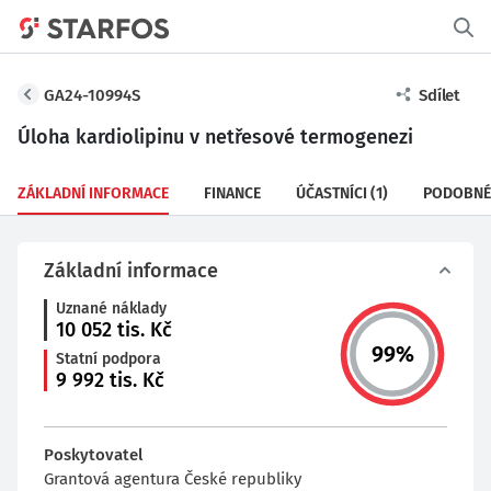
GA24-10994S
Sdílet
Úloha kardiolipinu v netřesové termogenezi
ZÁKLADNÍ INFORMACE
FINANCE
ÚČASTNÍCI
(1)
PODOBNÉ
Základní informace
Uznané náklady
10 052
tis. Kč
99
%
Statní podpora
9 992
tis. Kč
Poskytovatel
Grantová agentura České republiky