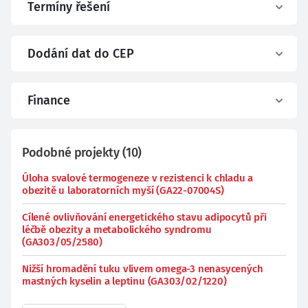
Termíny řešení
Dodání dat do CEP
Finance
Podobné projekty
(
10
)
Úloha svalové termogeneze v rezistenci k chladu a
obezitě u laboratorních myší (GA22-07004S)
Cílené ovlivňování energetického stavu adipocytů při
léčbě obezity a metabolického syndromu
(GA303/05/2580)
Nižší hromadění tuku vlivem omega-3 nenasycených
mastných kyselin a leptinu (GA303/02/1220)