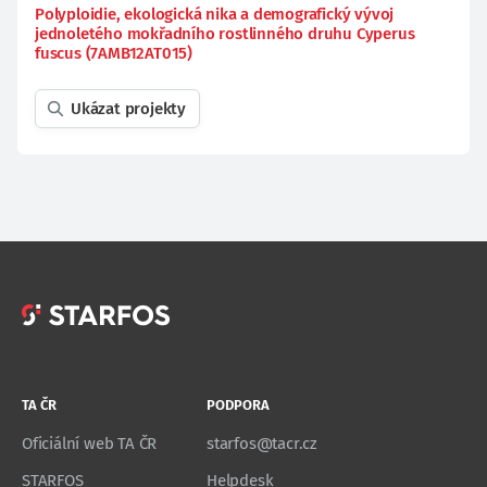
Polyploidie, ekologická nika a demografický vývoj
jednoletého mokřadního rostlinného druhu Cyperus
fuscus (7AMB12AT015)
Ukázat projekty
TA ČR
PODPORA
Oficiální web TA ČR
starfos@tacr.cz
STARFOS
Helpdesk