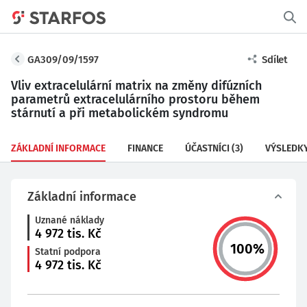
GA309/09/1597
Sdílet
Vliv extracelulární matrix na změny difúzních
parametrů extracelulárního prostoru během
stárnutí a při metabolickém syndromu
ZÁKLADNÍ INFORMACE
FINANCE
ÚČASTNÍCI
(3)
VÝSLEDK
Základní informace
Uznané náklady
4 972
tis. Kč
100
%
Statní podpora
4 972
tis. Kč