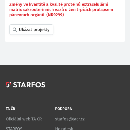
Změny ve kvantitě a kvalitě proteinů extracelulární
matrix sakrouterinních vazů u žen trpících prolapsem
pánevních orgánů. (NR9299)
Ukázat projekty
TA ČR
PODPORA
Oficiální web TA ČR
starfos@tacr.cz
STARFOS
Helpdesk