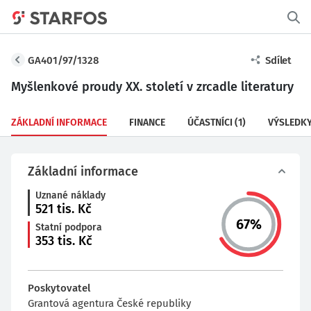
GA401/97/1328
Sdílet
Myšlenkové proudy XX. století v zrcadle literatury
ZÁKLADNÍ INFORMACE
FINANCE
ÚČASTNÍCI
(1)
VÝSLEDK
Základní informace
Uznané náklady
521
tis. Kč
67
%
Statní podpora
353
tis. Kč
Poskytovatel
Grantová agentura České republiky