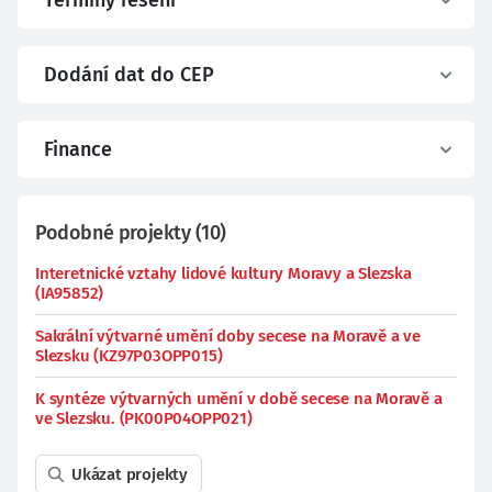
Termíny řešení
Dodání dat do CEP
Finance
Podobné projekty
(
10
)
Interetnické vztahy lidové kultury Moravy a Slezska
(IA95852)
Sakrální výtvarné umění doby secese na Moravě a ve
Slezsku (KZ97P03OPP015)
K syntéze výtvarných umění v době secese na Moravě a
ve Slezsku. (PK00P04OPP021)
Ukázat projekty