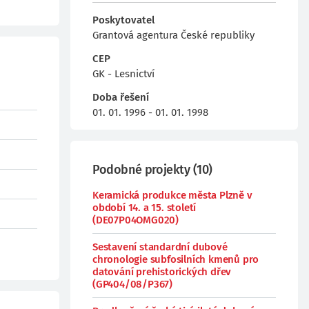
Poskytovatel
Grantová agentura České republiky
CEP
GK - Lesnictví
Doba řešení
01. 01. 1996 - 01. 01. 1998
Podobné projekty
(
10
)
Keramická produkce města Plzně v
období 14. a 15. století
(DE07P04OMG020)
Sestavení standardní dubové
chronologie subfosilních kmenů pro
datování prehistorických dřev
(GP404/08/P367)