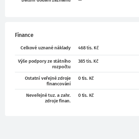
Datum dodání záznamu
—
Finance
Celkové uznané náklady
468 tis. Kč
Výše podpory ze státního
385 tis. Kč
rozpočtu
Ostatní veřejné zdroje
0 tis. Kč
financování
Neveřejné tuz. a zahr.
0 tis. Kč
zdroje finan.