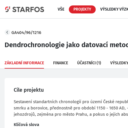
VŠE
PROJEKTY
VÝSLEDKY VÝZ
GA404/96/1216
Dendrochronologie jako datovací metod
ZÁKLADNÍ INFORMACE
FINANCE
ÚČASTNÍCI
(1)
VÝSLEDK
Cíle projektu
Sestavení standartních chronologií pro území České republi
smrku a borovice, přednostně pro období 1150 - 1650 AD, -
jehozdrojů, zejména pro město Prahu, a pokus o jejich abso
Klíčová slova