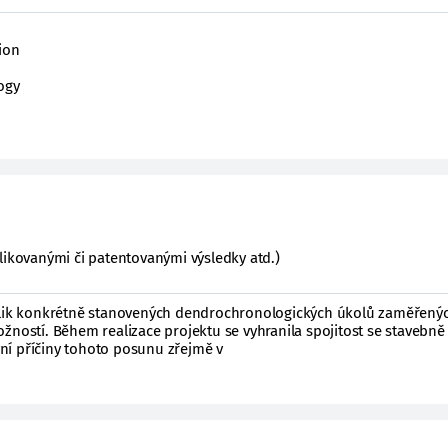
ion
ogy
likovanými či patentovanými výsledky atd.)
kolik konkrétně stanovených dendrochronologických úkolů zaměřený
žností. Během realizace projektu se vyhranila spojitost se stavebně
í příčiny tohoto posunu zřejmě v