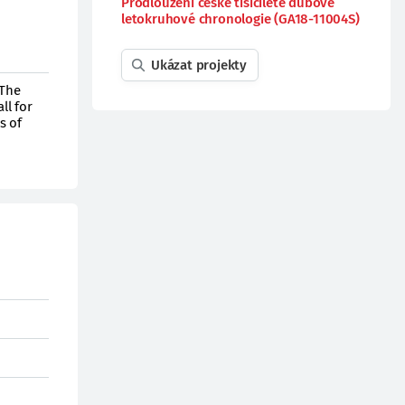
Prodloužení české tisícileté dubové
letokruhové chronologie (GA18-11004S)
Ukázat projekty
 The
ll for
s of