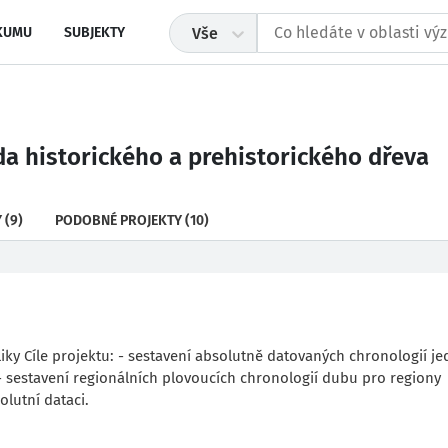
KUMU
SUBJEKTY
Vše
a historického a prehistorického dřeva
Y
(9)
PODOBNÉ PROJEKTY
(10)
ky Cíle projektu: - sestavení absolutně datovaných chronologií jed
 sestavení regionálních plovoucích chronologií dubu pro regiony
lutní dataci.