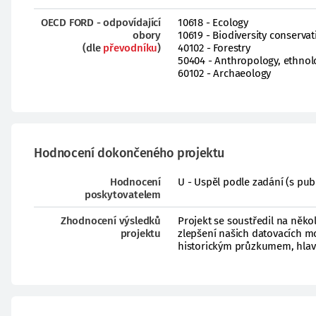
OECD FORD - odpovídající
10618 - Ecology
obory
10619 - Biodiversity conservat
(dle
převodníku
)
40102 - Forestry
50404 - Anthropology, ethnol
60102 - Archaeology
Hodnocení dokončeného projektu
Hodnocení
U - Uspěl podle zadání (s pub
poskytovatelem
Zhodnocení výsledků
Projekt se soustředil na ně
projektu
zlepšení našich datovacích mo
historickým průzkumem, hlavn