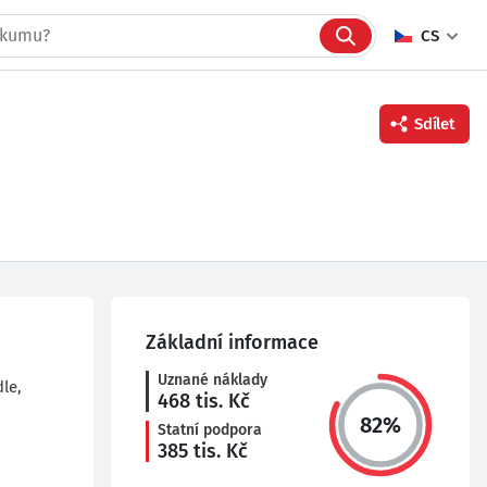
CS
Sdílet
Facebook
Twitter
Linkedin
Základní informace
Uznané náklady
le,
468
tis. Kč
82
%
Statní podpora
385
tis. Kč