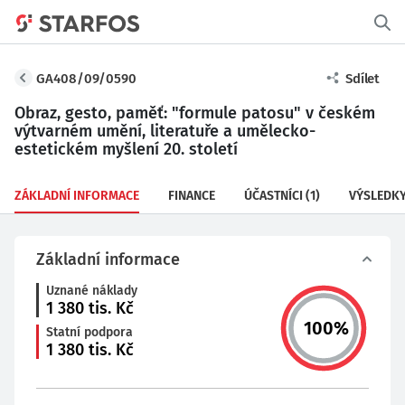
GA408/09/0590
Sdílet
Obraz, gesto, paměť: "formule patosu" v českém
výtvarném umění, literatuře a umělecko-
estetickém myšlení 20. století
ZÁKLADNÍ INFORMACE
FINANCE
ÚČASTNÍCI
(1)
VÝSLEDK
Základní informace
Uznané náklady
1 380
tis. Kč
100
%
Statní podpora
1 380
tis. Kč