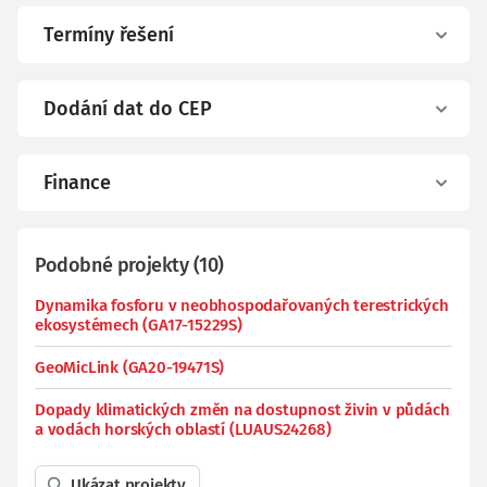
Termíny řešení
Dodání dat do CEP
Finance
Podobné projekty
(
10
)
Dynamika fosforu v neobhospodařovaných terestrických
ekosystémech (GA17-15229S)
GeoMicLink (GA20-19471S)
Dopady klimatických změn na dostupnost živin v půdách
a vodách horských oblastí (LUAUS24268)
Ukázat projekty