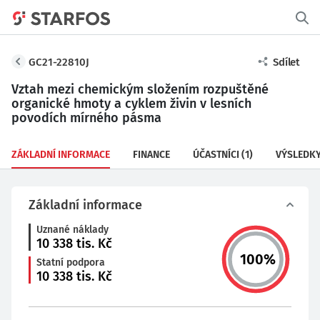
GC21-22810J
Sdílet
Vztah mezi chemickým složením rozpuštěné
organické hmoty a cyklem živin v lesních
povodích mírného pásma
ZÁKLADNÍ INFORMACE
FINANCE
ÚČASTNÍCI
(1)
VÝSLEDK
Základní informace
Uznané náklady
10 338
tis. Kč
100
%
Statní podpora
10 338
tis. Kč