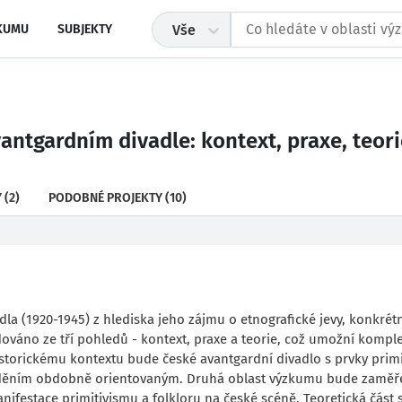
KUMU
SUBJEKTY
Vše
antgardním divadle: kontext, praxe, teori
Y
(2)
PODOBNÉ PROJEKTY
(10)
a (1920-1945) z hlediska jeho zájmu o etnografické jevy, konkrét
udováno ze tří pohledů - kontext, praxe a teorie, což umožní kompl
storickému kontextu bude české avantgardní divadlo s prvky prim
ím děním obdobně orientovaným. Druhá oblast výzkumu bude zaměř
nifestace primitivismu a folkloru na české scéně. Teoretická část