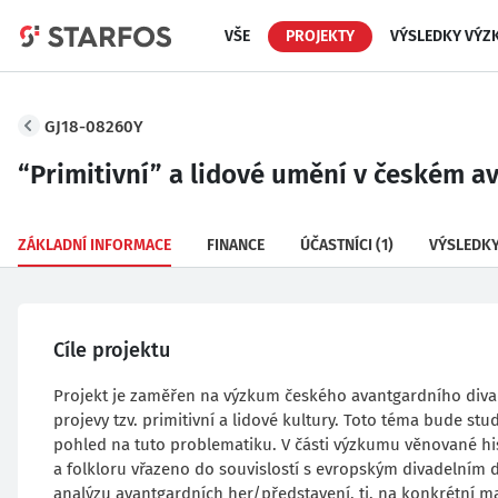
VŠE
PROJEKTY
VÝSLEDKY VÝZ
GJ18-08260Y
“Primitivní” a lidové umění v českém av
ZÁKLADNÍ INFORMACE
FINANCE
ÚČASTNÍCI
(1)
VÝSLEDK
Cíle projektu
Projekt je zaměřen na výzkum českého avantgardního divadl
projevy tzv. primitivní a lidové kultury. Toto téma bude st
pohled na tuto problematiku. V části výzkumu věnované hi
a folkloru vřazeno do souvislostí s evropským divadeln
analýzu avantgardních her/představení, tj. na konkrétní ma