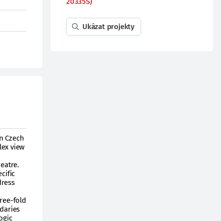
20335S)
Ukázat projekty
in Czech
lex view
eatre.
cific
dress
hree-fold
ndaries
ogic