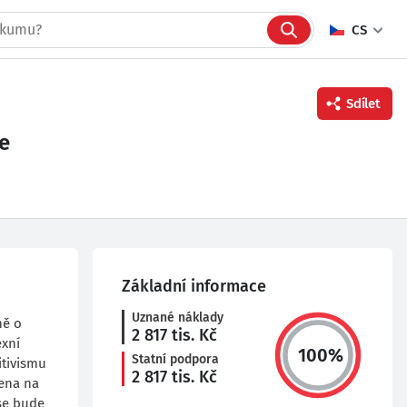
CS
Sdílet
e
Facebook
Twitter
Linkedin
Základní informace
Uznané náklady
ně o
2 817
tis. Kč
exní
100
%
Statní podpora
itivismu
2 817
tis. Kč
ena na
 se bude