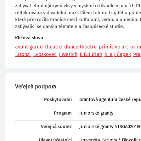
zabývat etnologickými vlivy v myšlení o divadle v pracích P
reflektována v divadelní praxi. Cílem tohoto trojitého pohl
která překročila hranice mezi kulturami, vědou a uměním. 
zabývající se daným tématem a časopisecké studie.
Klíčová slova
avant-garde
theatre
dance theatre
primitive art
prim
J.Honzl
J.Voskovec
J.Werich
E.F.Burian
K. a J.Čapek
Pra
Veřejná podpora
Poskytovatel
Grantová agentura České repu
Program
Juniorské granty
Veřejná soutěž
Juniorské granty 4 (SGA02018
Hlavní účastníci
Univerzita Karlova / Filozofic