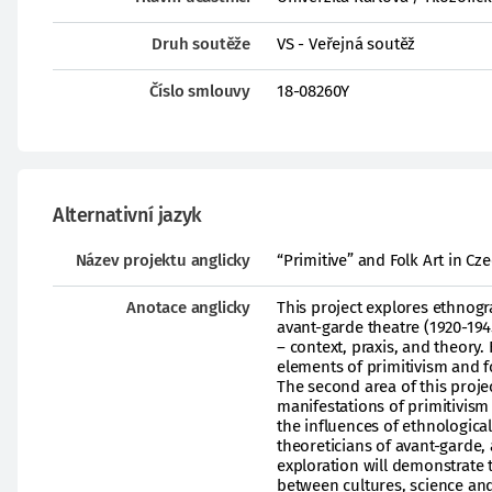
Druh soutěže
VS - Veřejná soutěž
Číslo smlouvy
18-08260Y
Alternativní jazyk
Název projektu anglicky
“Primitive” and Folk Art in Cz
Anotace anglicky
This project explores ethnogr
avant-garde theatre (1920-194
– context, praxis, and theory.
elements of primitivism and fo
The second area of this projec
manifestations of primitivism
the influences of ethnologica
theoreticians of avant-garde,
exploration will demonstrate 
between cultures, science and 