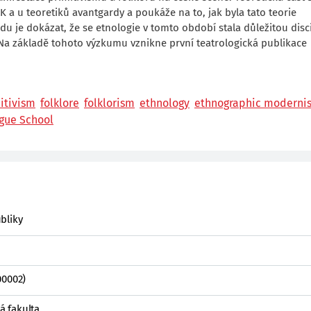
LK a u teoretiků avantgardy a poukáže na to, jak byla tato teorie
edu je dokázat, že se etnologie v tomto období stala důležitou disc
Na základě tohoto výzkumu vznikne první teatrologická publikace
itivism
folklore
folklorism
ethnology
ethnographic moderni
gue School
bliky
00002)
ká fakulta