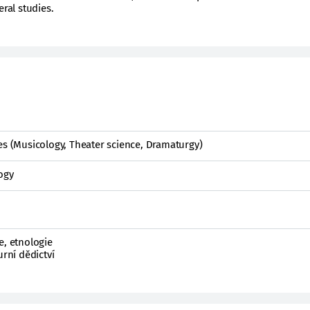
eral studies.
es (Musicology, Theater science, Dramaturgy)
ogy
e, etnologie
urní dědictví