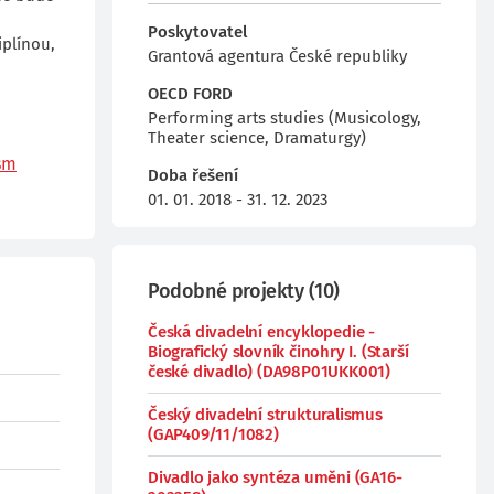
Poskytovatel
iplínou,
Grantová agentura České republiky
OECD FORD
Performing arts studies (Musicology,
Theater science, Dramaturgy)
sm
Doba řešení
01. 01. 2018 - 31. 12. 2023
Podobné projekty
(
10
)
Česká divadelní encyklopedie -
Biografický slovník činohry I. (Starší
české divadlo) (DA98P01UKK001)
Český divadelní strukturalismus
(GAP409/11/1082)
Divadlo jako syntéza uměni (GA16-