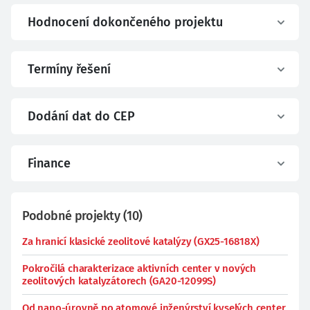
Hodnocení dokončeného projektu
Termíny řešení
Dodání dat do CEP
Finance
Podobné projekty
(
10
)
Za hranicí klasické zeolitové katalýzy (GX25-16818X)
Pokročilá charakterizace aktivních center v nových
zeolitových katalyzátorech (GA20-12099S)
Od nano-úrovně po atomové inženýrství kyselých center