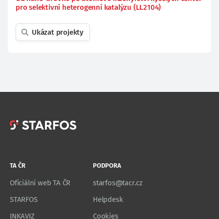
pro selektivní heterogenní katalýzu (LL2104)
Ukázat projekty
TA ČR
PODPORA
Oficiální web TA ČR
starfos@tacr.cz
STARFOS
Helpdesk
INKAVIZ
Cookies