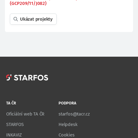
(GCP209/11/J082)
Ukázat projekty
TA ČR
PODPORA
Oficiální web TA ČR
starfos@tacr.cz
STARFOS
Helpdesk
INKAVIZ
Cookies