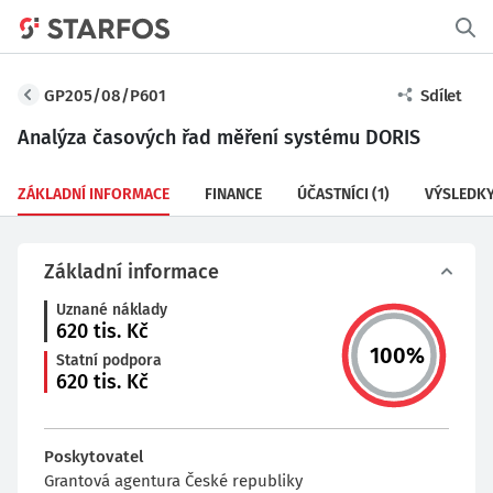
GP205/08/P601
Sdílet
Analýza časových řad měření systému DORIS
ZÁKLADNÍ INFORMACE
FINANCE
ÚČASTNÍCI
(1)
VÝSLEDK
Základní informace
Uznané náklady
620
tis. Kč
100
%
Statní podpora
620
tis. Kč
Poskytovatel
Grantová agentura České republiky