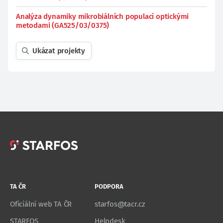
Analýza dynamiky mikrobiálních populací optickými
metodami (GA525/03/0375)
Ukázat projekty
TA ČR
PODPORA
Oficiální web TA ČR
starfos@tacr.cz
STARFOS
Helpdesk