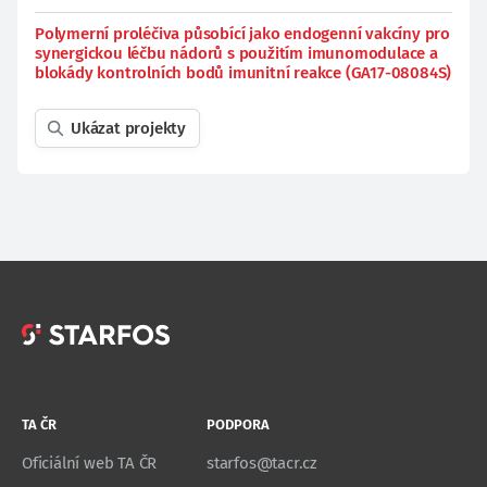
Polymerní proléčiva působící jako endogenní vakcíny pro
synergickou léčbu nádorů s použitím imunomodulace a
blokády kontrolních bodů imunitní reakce (GA17-08084S)
Ukázat projekty
TA ČR
PODPORA
Oficiální web TA ČR
starfos@tacr.cz