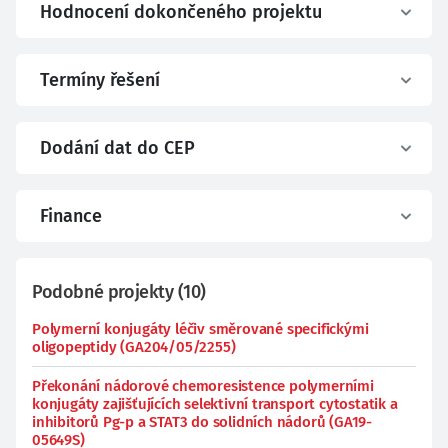
Hodnocení dokončeného projektu
Termíny řešení
Dodání dat do CEP
Finance
Podobné projekty
(
10
)
Polymerní konjugáty léčiv směrované specifickými
oligopeptidy (GA204/05/2255)
Překonání nádorové chemoresistence polymerními
konjugáty zajišťujících selektivní transport cytostatik a
inhibitorů Pg-p a STAT3 do solidních nádorů (GA19-
05649S)