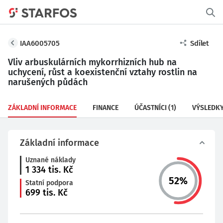
IAA6005705
Sdílet
Vliv arbuskulárních mykorrhizních hub na
uchycení, růst a koexistenční vztahy rostlin na
narušených půdách
ZÁKLADNÍ INFORMACE
FINANCE
ÚČASTNÍCI
(1)
VÝSLEDK
Základní informace
Uznané náklady
1 334
tis. Kč
52
%
Statní podpora
699
tis. Kč