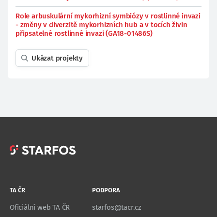
Role arbuskulární mykorhizní symbiózy v rostlinné invazi
- změny v diverzitě mykorhizních hub a v tocích živin
připsatelné rostlinné invazi (GA18-01486S)
Ukázat projekty
TA ČR
PODPORA
Oficiální web TA ČR
starfos@tacr.cz