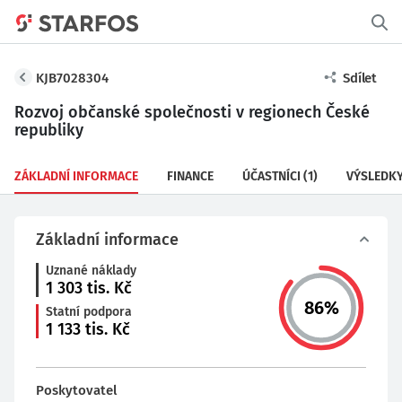
KJB7028304
Sdílet
Rozvoj občanské společnosti v regionech České
republiky
ZÁKLADNÍ INFORMACE
FINANCE
ÚČASTNÍCI
(1)
VÝSLEDK
Základní informace
Uznané náklady
1 303
tis. Kč
86
%
Statní podpora
1 133
tis. Kč
Poskytovatel