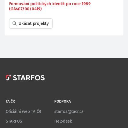
Formování politických identit po roce 1989
(GA407/00/0419)
Ukázat projekty
TA ČR
PODPORA
Oficiální web TA ČR
starfos@tacr.cz
STARFOS
Helpdesk